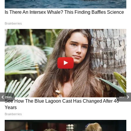
मिचेल स्टार्क की 9 साल बाद आईपीएल में वापसी और
कोलकाता नाइट राइडर्स ने लगाया 24.75cr. का दांव
RECOMMENDED STORIES
PREV
NEXT
Shubman Gill Injury: प्रैक्टिस
Women's Asia Cup 2026: 9
के दौरान चोटिल हुए कप्तान, क्या
दिन में दो बार हो सकती है भारत
खेल पाएंगे पहला टेस्ट?
पाकिस्तान की टक्कर, जानें कब होगा
महामुकाबला