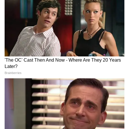
IND vs SL Practice Match:
बतौर टेस्ट कप्तान कैसा रहा शुभमन
टेस्ट सीरीज से पहले कब, कहां और
गिल का रिकॉर्ड? श्रीलंका दौरे पर
कैसे देखें भारत बनाम श्रीलंका XI
होगी असली अग्निपरीक्षा
मुकाबला?
LATEST VIDEOS
Rahul Gandhi से मिलीं CJP Protest में
लाठी खाने वाली Muskaan, Delhi Police से
दाग दिया ये सवाल!
CJP के अंदर हो गई कलह, Abhijeet Dipke
के ही खिलाफ हो गए कई लोग!