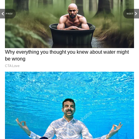
PREV
NEXT
Watch Video: कैरिबियाई दिग्गज आंद्रे रसेल का
फेवरेट ग्राउंड ईडन गार्डन, RCB के खिलाफ ला सकते
हैं तूफान, इन पर भी रहेगी नजर
IND vs SL: भारत श्रीलंका टेस्ट
ऋषभ पंत का उत्तराखंड में घर बनाने
इतिहास में सबसे बड़ी पारियां खेलने
का सपना होगा पूरा? CM धामी का
वाले 5 बल्लेबाज
एक्शन, बोले 'पूरी मदद करेंगे'
IND vs SL: 363 रनों के लक्ष्य का
हार्दिक के बदले किन खिलाड़ियों को
पीछा करने उतरी टीम इंडिया की
ट्रेड करना चाहिए? रविचंद्रन अश्विन ने
खराब शुरुआत, पहली गेंद पर आउट
दिया सुझाव
हुए यशस्वी जायसवाल