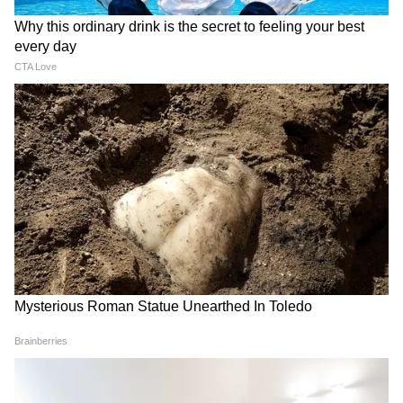
LATEST VIDEOS
Modi in IIT Delhi: '1 लाख करोड़..अंग्रेजी में
बोलूं', देश के युवाओं को Modi ने दिया बहुत बड़ा
टास्क
देर रात Rishabh Pant की इस शिकायत पर
CM Pushkar Dhami की पहली प्रतिक्रिया