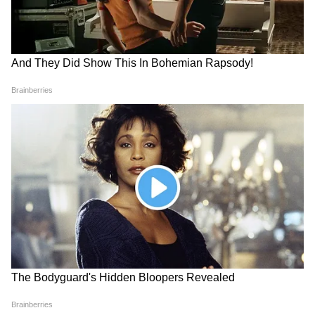
4
5
Image Credit :
Instagram
जीवा का सोशल मीडिया अकाउंट
जीवा का Instagram पर एक ऑफिशियन अकाउंट है,
जिसे उनकी मां साक्षी धोनी मैनेज करती हैं। इस अकाउंट
पर जीवा की फैमिली, दोस्तों, ट्रैवल, पढ़ाई और खास पलों
की तस्वीरें और वीडियो शेयर किए जाते हैं। उनके सोशल
मीडिया पर लाखों फॉलोअर्स हैं।
5