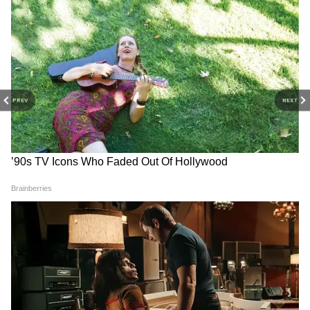
5
PREV
NEXT
Image Credit :
Instagram
पढ़ाई के अलावा क्या करती हैं जीवा?
जीवा पढ़ाई के साथ-साथ कई एक्टिविटीज में भी हिस्सा
लेती हैं। क्रिकेट मैचों में अपने पिता एमएस धोनी को सपोर्ट
करती हैं। डांस और मस्ती करना उन्हें बेहद पसंद है। पालतू
जानवरों, खासकर डॉग्स, के साथ समय बिताना पसंद
करती हैं। स्कूल की को-करिकुलर एक्टिविटीज में हिस्सा
लेती हैं। उनके कई वीडियो और तस्वीरें सोशल मीडिया पर
वायरल होती रहती हैं।