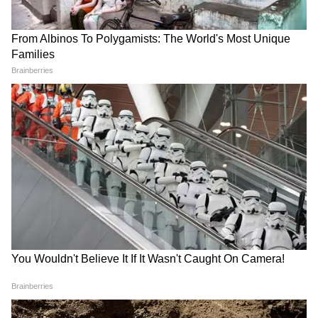
DOWNLOAD APP
1975 में पहला विश्वकप खेला गया और क्लाइव लायड
की कप्तानी वाली वेस्टइंडीज ने इंग्लैंड को हराकर खिताब
पर कब्जा किया। इसके अगले सीजन यानि 1979 में भी
क्लाइव लायड की कप्तानी वाली विंडीज टीम ने विश्वकप
कप का खिताब जीता। तीसरी बार 1983 में भी वेस्टइंडीज
की टीम फाइनल में पहुंची थी, तब कपिल देव की अगुवाई
वाली भारतीय टीम ने वेस्टइंडीज को हराकर पहली बार
विश्वकप जीता था। इसके बाद दो बार और वेस्टइंडीज की
टीम सेमीफाइनल तक पहुंची और सभी 12 सीजन में
शामिल रही।
यह भी पढ़ें
RECOMMENDED STORIES