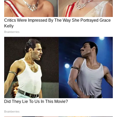
एमएस धोनी के कमरे का था खास
अब नहीं चलेगा फिटनेस का ड्रामा!
नियम, अजिंक्य रहाणे ने सुनाया
BCCI ने खिलाड़ियों के लिए बनाए
दिलचस्प किस्सा
सख्त नियम
LATEST VIDEOS
Rahul Gandhi से मिलीं CJP Protest में
लाठी खाने वाली Muskaan, Delhi Police से
दाग दिया ये सवाल!
CJP के अंदर हो गई कलह, Abhijeet Dipke
के ही खिलाफ हो गए कई लोग!