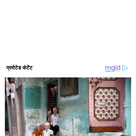
MK
Published :
Jul 02 2023, 09:14 AM IST
Follow Us
इन वजहों से हारी वेस्टइंडीज की टीम
फील्डिंग में कोई दम नहीं दिखा
खिलाड़ियों की चोट ने कराई फजीहत
कप्तान की रणनीति बेहद खराब रही
सुपर ओवर में होल्डर से गेंदबाजी
टीम की तैयारियां पूरी तरह से फेल
2 बार विश्वकप जीत चुकी है वेस्टइंडीज