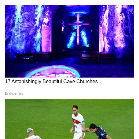
शतक का लंबा सूखा खत्म करने को
जूनियर पुरुष हॉकी: ओडिशा ने पंजाब
तैयार लाबुशेन, बांग्लादेश सीरीज पर
को 6-4 से हराकर फाइनल में जगह
नजरें
बनाई
असम प्रीमियर लीग: पुरकायस्थ के
पाकिस्तान सीरीज: फिटनेस की वजह
तूफानी 99* रन, जोरहाट स्टालियंस
से पहले दो टेस्ट नहीं खेलेंगे सैम करन
की 8 विकेट से जीत
LATEST VIDEOS
Modi in IIT Delhi: '1 लाख करोड़..अंग्रेजी में
बोलूं', देश के युवाओं को Modi ने दिया बहुत बड़ा
टास्क