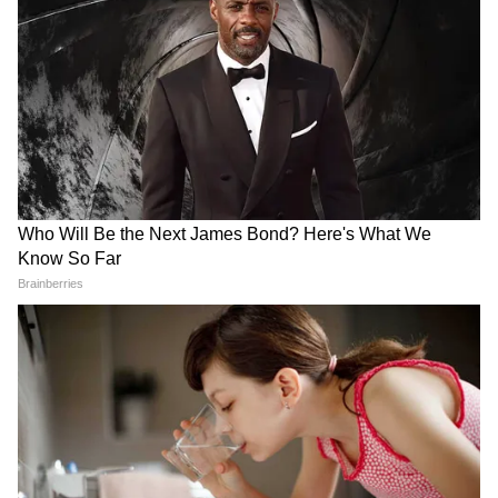
कौन हैं चार्ली चौहान जो बनीं KKR
कौन हैं ऋषभ पंत के बिजनेसमैन
के प्लेयर रमनदीप सिंह की दुल्हनिया,
जीजा? जानें क्या करती है क्रिकेटर
8 साल से एक-दूजे को कर रहे थे
की MBA पास बहन साक्षी
डेट
शतक का लंबा सूखा खत्म करने को
जूनियर पुरुष हॉकी: ओडिशा ने पंजाब
तैयार लाबुशेन, बांग्लादेश सीरीज पर
को 6-4 से हराकर फाइनल में जगह
नजरें
बनाई
LATEST VIDEOS
Modi in IIT Delhi: '1 लाख करोड़..अंग्रेजी में
बोलूं', देश के युवाओं को Modi ने दिया बहुत बड़ा
टास्क