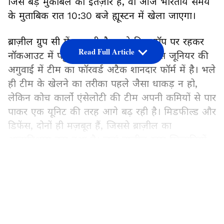
जिस बड़े मुकाबले का इंतज़ार है, वो आज भारतीय समय
के मुताबिक रात 10:30 बजे ह्यूस्टन में खेला जाएगा।
ब्राज़ील ग्रुप सी में एक भी मैच हारे बिना टॉप पर रहकर
Read Full Article
नॉकआउट में पहुंचा है। सुपरस्टार विनीसियस जूनियर की
अगुवाई में टीम का फॉरवर्ड अटैक शानदार फॉर्म में है। भले
ही टीम के खेलने का तरीका पहले जैसा धाकड़ न हो,
लेकिन कोच कार्लो एंसेलोटी की टीम अपनी कमियों से पार
पाकर एक यूनिट की तरह आगे बढ़ रही है। मिडफील्ड और
डिफेंस, दोनों ही मज़बूत हैं, जिससे ब्राज़ील का
आत्मविश्वास बढ़ा हुआ है। जहां ब्राज़ील स्टार खिलाड़ियों
के दम पर ज़्यादा निर्भर करती है, वहीं जापान की असली
LATEST VIDEOS
ताकत उसकी टीम स्पिरिट है। जापान ने नीदरलैंड्स और
स्वीडन जैसे मुश्किल ग्रुप से बिना कोई मैच हारे प्री-क्वार्टर
फाइनल का टिकट कटाया है।