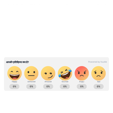
एंसेलोटी ने मार्टिनेली पर अपना भरोसा बनाए रखा, जिनके
स्टॉपेज-टाइम में किए गए गोल ने जापान के खिलाफ
LATEST VIDEOS
ब्राजील को अंतिम 16 में जगह दिलाई थी। वहीं, 19 वर्षीय
रायन ने विनीसियस जूनियर और मैथियस कुन्हा के साथ
अटैक में अपनी जगह बनाए रखी है। चोट से वापसी कर
रहे राफिन्हा और नेमार को सब्स्टीट्यूट खिलाड़ियों में
शामिल किया गया है।
ABOUT THE AUTHOR
Asianet News Hindi Central
AN
Follow Us