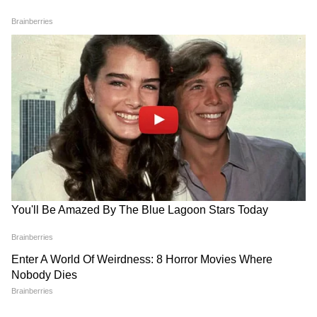
Akhilesh Yadav के विधायक, जमकर हो रही
की यादगार जीत भी शामिल है। (एएनआई)
फजीहत!
(Except for the headline, this story has
समुद्र की तरह क्यों हिल रहा था मोरबी के कुएं का
not been edited by Asianetnews Editorial
पानी? खुल गया सबसे बड़ा राज
staff and is published from a syndicated
feed.)