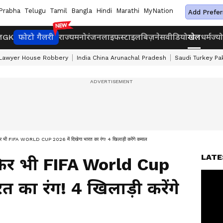
Prabha
Telugu
Tamil
Bangla
Hindi
Marathi
MyNation
Add Prefer
ज
GK
फोटो गैलरी
राज्य
मनोरंजन
लाइफस्टाइल
बिज़नेस
वीडियो
खेल
धर्म
ज्य
 Lawyer House Robbery
India China Arunachal Pradesh
Saudi Turkey Pa
फिर भी FIFA WORLD CUP 2026 में दिखेगा भारत का रंग! 4 खिलाड़ी करेंगे कमाल
LATE
फिर भी FIFA World Cup
त का रंग! 4 खिलाड़ी करेंगे