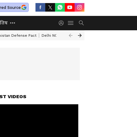
red Source
ोतिष
kistan Defense Pact
Delhi NCR Heavy Rain
Bengaluru Woman Skeleton
ST VIDEOS