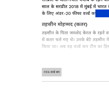
साल के सरप्रीत 2018 में मुंबई में भारत
के लिए अंडर-20 फीफा वर्ल्ड कप भी खेल 
तहसीन मोहम्मद (कतर)
तहसीन के पिता जमशेद केरल के रहने वा
में कतर चले गए थे। उनके बेटे तहसीन ने 
किया था। अब वह वर्ल्ड कप टीम का हिस्स
FIFA वर्ल्ड कप
ABOUT THE AUTHOR
Deepali Virk
DV
दीपाली विर्क एक अनुभवी पत्रकार हैं, जो वर्
हिंदी से जुड़ी हैं, जहां वे लाइफस्टाइल और स्
न्यूज़ डीएनए, और भारत समाचार जैसे प्रतिष
विशेषज्ञता है। शैक्षणिक रूप से उन्होंने प
उनके प्रोफेशनल अप्रोच को मजबूत बनाता ह