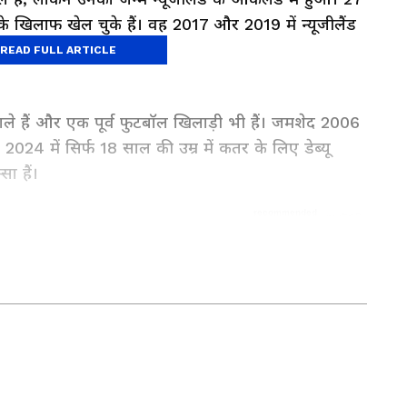
 के खिलाफ खेल चुके हैं। वह 2017 और 2019 में न्यूजीलैंड
चुके हैं।
READ FULL ARTICLE
ले हैं और एक पूर्व फुटबॉल खिलाड़ी भी हैं। जमशेद 2006
2024 में सिर्फ 18 साल की उम्र में कतर के लिए डेब्यू
ा हैं।
ष 2015 से मीडिया क्षेत्र में सक्रिय हैं। अगस्त 2020 से वे एशियानेट न्यूज़
पोर्ट्स से जुड़े विषयों पर प्रभावशाली कंटेंट तैयार करती हैं। पहले वे पत्रिका,
्ठित संस्थानों के साथ काम कर चुकी हैं। फीचर स्टोरी लिखने में उनकी विशेष
त्रकारिता में मास्टर्स के साथ एमबीए (एचआर और मार्केटिंग) भी किया है, जो
ै।