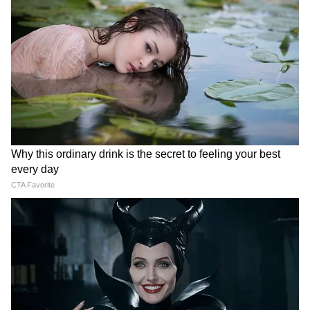
किया जा सकता है। हमें यह देखकर खुशी हो रही है कि
भारतीय एथलीट उभरते हुए खेलों में वैश्विक मंच पर अपनी
छाप छोड़ रहे हैं, और हम संग्राम को इस महत्वपूर्ण
चैंपियनशिप में देश की उम्मीदों को ले जाने के लिए
शुभकामनाएं देते हैं। उनकी यात्रा अनगिनत युवा भारतीयों
को फिटनेस और खेल उत्कृष्टता को आगे बढ़ाने के लिए
प्रेरित करेगी।"
'जुनून की कोई उम्र नहीं होती'
कुश्ती से एमएमए तक की अपनी यात्रा पर विचार करते
हुए, संग्राम ने कहा, "लोगों ने 40 की उम्र के बाद एमएमए
शुरू करने के मेरे फैसले पर सवाल उठाया, लेकिन मैं यह
साबित करना चाहता था कि जुनून की कोई उम्र नहीं होती।
मेरा उद्देश्य सिर्फ खिताब जीतना नहीं है, बल्कि युवा
भारतीयों को फिटनेस, अनुशासन और खेल को जीवन के