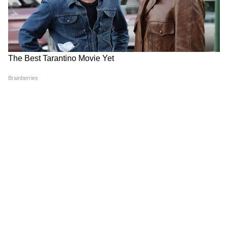
एशिया की प्रमुख एमएमए संपत्तियों में से एक बन जाएगी,
और हम संग्राम सिंह और आबिद अली जैसे精英 एथलीटों
की भागीदारी की सराहना करते हैं।"
आयोजकों ने कहा कि एशिया चैंपियन टाइटल फाइट हाल
के वर्षों में सबसे बड़े भारत-पाकिस्तान कॉम्बैट स्पोर्ट्स
मुकाबलों में से एक होने की उम्मीद है और यह एशियाई
फाइटर्स को अपनी प्रतिभा दिखाने के लिए एक अंतरराष्ट्रीय
मंच प्रदान करेगा। एक अपराजित पेशेवर एमएमए रिकॉर्ड
और यूरोप और दक्षिण अमेरिका में पहले से ही जीत के
साथ, संग्राम सिंह अब एशिया चैंपियन टाइटल के लिए
पाकिस्तान के आबिद अली का सामना करते हुए अपने
करियर में एक और ऐतिहासिक अध्याय जोड़ने की उम्मीद
करेंगे। (एएनआई)
(Except for the headline, this story has