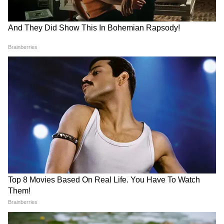
प्रतिद्वंद्वी के लिए पूरे अनुशासन और सम्मान के साथ
प्रशिक्षण लिया है, लेकिन एक बार जब केज बंद हो जाता
है, तो मेरा एकमात्र मिशन यह सुनिश्चित करना होगा कि
भारतीय झंडा ऊंचा लहराए। मेरा मानना ​​है कि फिटनेस,
समर्पण और मानसिक शक्ति किसी भी एथलीट के पास
सबसे बड़े हथियार हो सकते हैं।"
SAI ने की संग्राम के समर्पण की तारीफ
भारतीय खेल प्राधिकरण के उप महानिदेशक, मयंक
श्रीवास्तव ने कहा, "संग्राम सिंह उन मूल्यों का प्रतीक हैं
जिन्हें भारतीय खेल बढ़ावा देना चाहता है - अनुशासन,
लचीलापन, दृढ़ संकल्प और उत्कृष्टता के प्रति अटूट
प्रतिबद्धता। एक कुशल पहलवान से एक अपराजित पेशेवर
एमएमए एथलीट में उनका परिवर्तन इस बात का एक प्रेरक
उदाहरण है कि समर्पण और कड़ी मेहनत से क्या हासिल