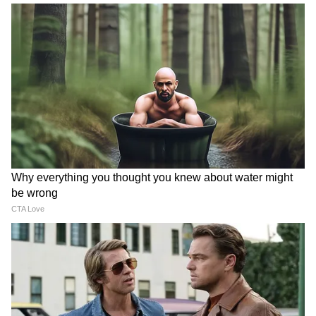
पीएमएमए मलेशिया के अध्यक्ष, इस्माइल मारज़ुकी बिन ने
एशियाई कॉम्बैट स्पोर्ट्स के बढ़ते कद की प्रशंसा की।
"एशिया चैंपियन टाइटल एशिया में मिक्स्ड मार्शल आर्ट्स
के भविष्य का प्रतिनिधित्व करता है। भारत और पाकिस्तान
में भावुक खेल संस्कृतियां हैं, और यह प्रतियोगिता इस क्षेत्र
से उभर रही जबरदस्त प्रतिभा का प्रदर्शन करेगी। हमें
मेजबान होने पर गर्व है और इस तरह के कैलिबर के
एथलीटों को एक मंच पर लाने में खुशी हो रही है,"
इस्माइल ने कहा।
पीएमएमए के सीईओ मोहम्मद हकीम बिन लुकमान
अब्दुल्ला ने कहा कि यह आयोजन खेल के माध्यम से
एकता का प्रतीक है। "कॉम्बैट स्पोर्ट्स में सम्मान, अनुशासन
और प्रतिस्पर्धा के माध्यम से राष्ट्रों को एकजुट करने की
अनूठी क्षमता होती है। हमें विश्वास है कि यह चैंपियनशिप