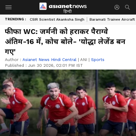
हिन्दी
TRENDING :
CSIR Scientist Akanksha Singh
Baramati Trainee Aircraft
फीफा WC: जर्मनी को हराकर पैराग्वे
अंतिम-16 में, कोच बोले- 'योद्धा लेजेंड बन
गए'
Author :
Asianet News Hindi Central
|
ANI
|
Sports
Published :
Jun 30 2026, 02:01 PM IST