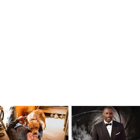
झा किया कि यूनियन साइक्लिस्ट इंटरनेशनेल (UCI) की
िंग में भारत के बढ़ते योगदान के लिए विशेष मान्यता दी है।
 महानिदेशक अमीना लनाया ने पुणे ग्रैंड टूर 2025 की सफलता
ल भावना और साइकिलिंग फेडरेशन ऑफ इंडिया के प्रयासों
 अंतरराष्ट्रीय शासी निकाय से ऐसी मान्यता देश के लिए
साइकिलिंग मानचित्र पर भारत के बढ़ते कद को दर्शाती है।
ारतीय एथलीट
ग के लिए एक और ऐतिहासिक उपलब्धि के बारे में भी
किलिंग सेंटर (WCC) एलीट ट्रेनिंग प्रोग्राम में शामिल होने
ें सुश्री हर्षिता जाखड़ के चयन के बाद, भारत के पांच精
बान, रोजित सिंह, डेविड बेकहम एल्काटोचुंगो और जेम्स सिंह -
विट्जरलैंड के एगल में यूसीआई वर्ल्ड साइकिलिंग सेंटर
री ने इस महत्वपूर्ण विकास का स्वागत किया और कहा कि ऐसे
ो विश्व स्तरीय प्रशिक्षण, खेल विज्ञान सहायता और