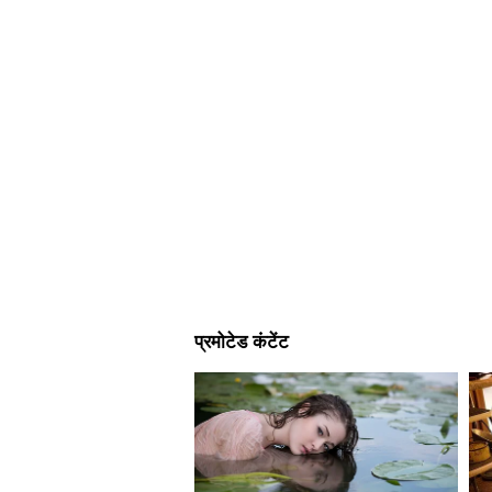
बैठक के दौरान, मनिंदर पाल सिंह ने सा
वार्षिक रिपोर्ट 2026 ने वैश्विक साइकिल
रिपोर्ट में अपने संदेश में, यूसीआई की
पर प्रकाश डाला और भारत की बढ़ती खे
की सराहना की। मंत्री ने कहा कि खेल की
immense गर्व का विषय है और वैश्विक 
UCI वर्ल्ड साइकिलिंग सेंटर में भ
फेडरेशन ने मंत्री को भारतीय साइकिलिं
जानकारी दी। प्रतिष्ठित यूसीआई वर्ल्ड साइ
वाली पहली भारतीय साइकिलिस्ट के रूप म
英 स्प्रिंटर्स - रोनाल्डो सिंह, एसो अल्
को चार सहयोगी स्टाफ सदस्यों के साथ स्
कार्यक्रम में शामिल किया गया है। मंत्
अवसर भारतीय साइकिलिस्टों और कोचों क