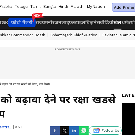
Prabha
Telugu
Tamil
Bangla
Hindi
Marathi
MyNation
Add Prefer
ज
GK
फोटो गैलरी
राज्य
मनोरंजन
लाइफस्टाइल
बिज़नेस
वीडियो
खेल
धर्म
ज्य
ashkar Commander Death
Chhattisgarh Chief Justice
Pakistan Islamic 
ो बढ़ावा देने पर रक्षा खडसे की बैठक, बना रोडमैप
LATE
को बढ़ावा देने पर रक्षा खडसे
ैप
entral
|
ANI
Follow Us