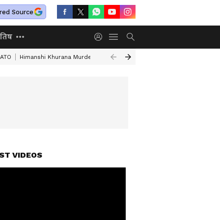
red Source
ोतिष
NATO
Himanshi Khurana Murder
Mathura Murder Case
Assam Flood D
ST VIDEOS