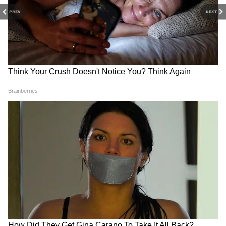
RECOMMENDED STORIES
PREV
NEXT
कोरिया मास्टर्स: श्रीकांत पहले दौर में
पैरा-एथलीटों ने CWG में बढ़ाया देश
बाहर, तन्वी शर्मा दूसरे दौर में
का मान, PCI अध्यक्ष ने की सराहना।