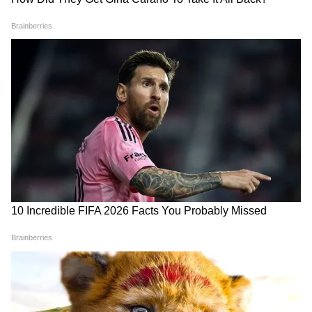
2027 वनडे वर्ल्ड कप क्वालीफ़ायर
CWG 2030 की मेजबानी करेगा
की तारीख़ों का ऐलान, जानें कैसा है
अहमदाबाद, नंबर-1 बनने का लक्ष्य:
नया फ़ॉर्मेट
हर्ष संघवी
LATEST VIDEOS
Bombay High Court On E20: Nitin
Gadkari को बॉम्बे हाईकोर्ट से बड़ी राहत,
Meta, Google को दिया आदेश
रांची प्रोटेस्ट में अब अड़ गए छात्र, बजी तालियां
और छात्रों का जोश दिखा हाई