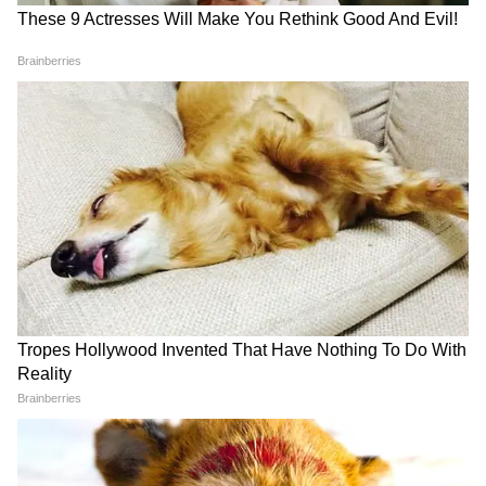
Exclusive: जिंदगी-मौत से अकेले जूझ रहे इरफान
खान और अनुभव सिन्हा के स्ट्रगल टाइम के फ्रेंड
फिल्ममेकर राजन तिवारी
बच्चों की पढ़ाई से मां के इलाज तक!
Chhattisgarh News: कौशल
छत्तीसगढ़ सरकार की इन योजनाओं
योजना से बदली जिंदगी, अब राष्ट्रपति
से 7.82 लाख श्रमिकों को मिला बड़ा
भवन में होगा धमतरी की रेणुका
फायदा
गोस्वामी का सम्मान
LATEST VIDEOS
Atiq Ahmed के बेटे की मौत पर घर पहुंचे
Akhilesh Yadav के विधायक, जमकर हो रही
फजीहत!
समुद्र की तरह क्यों हिल रहा था मोरबी के कुएं का
पानी? खुल गया सबसे बड़ा राज