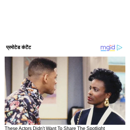
Follow Us
2.
डॉ. खुशबू साहू ने सर्टिफिकेट गुम होन की शिकायत
रायपुर थाने में दर्ज कराई थी। हालांकि उसका तब पता
नहीं चल पाया था।
3.
डॉ. खुशबू साहू का यह सर्टिफिकेट आरोपी वर्षा
वानखेड़े के हाथ लग गया था। वर्षा ने BAMS
(Bachelor of Ayurvedic Medicine and
Surgery) किया है। लेकिन डॉ. खुशबू साहू का MBBS
का सर्टिफिकेट हाथ लगते ही उसके दिमाग में फर्जीवाड़े का
आइडिया आया।
DOWNLOAD APP