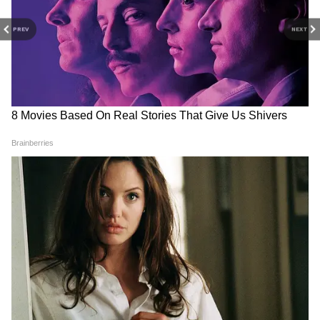
7.
चूंकि मामला मरीजों की जान के साथ खिलवाड़ से
जुड़ा था, लिहाजा पुलिस ने तुरंत एक्शन लिया और आरोपी
PREV
NEXT
वर्षा वानखेड़े को पकड़ लिया।
RECOMMENDED STORIES
8.
पुलिस ने आरोपी की निशानदेही पर उसके घर से फर्जी
दस्तावेज और डॉक्टर खुशबू साहू का सर्टिफिकेट भी
बरामद कर लिया है। पुलिस ने वर्षा वानखेड़े के खिलाफ
धोखाधड़ी का केस दर्ज किया है।
यह भी पढ़ें
छत्तीसगढ़ में हाई अलर्ट! NDMA-
Mahtari Vandan Yojana की
NDRF की बड़ी बैठक, मानसून को
30वीं किस्त जारी, लाखों महिलाओं
लेकर अहम निर्देश
के खातों में पहुंचे 1000 रुपये
'यौन रोग दवाखाना' चलाने वाले फेक डॉक्टर
बांग्लादेशी युवक की चौंकाने वाली करतूतें