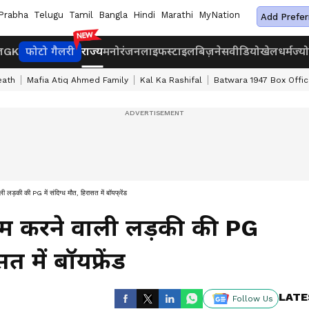
Prabha
Telugu
Tamil
Bangla
Hindi
Marathi
MyNation
Add Prefer
ज
GK
फोटो गैलरी
राज्य
मनोरंजन
लाइफस्टाइल
बिज़नेस
वीडियो
खेल
धर्म
ज्य
eath
Mafia Atiq Ahmed Family
Kal Ka Rashifal
Batwara 1947 Box Offic
ी लड़की की PG में संदिग्ध मौत, हिरासत में बॉयफ्रेंड
काम करने वाली लड़की की PG
त में बॉयफ्रेंड
LATE
Follow Us