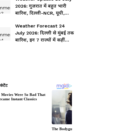
2026: गुजरात में बहुत भारी
बारिश, दिल्ली-NCR, यूपी,
एमपी, महाराष्ट्र समेत 8 राज्यों में
Weather Forecast 24
मौसम का अलर्ट, IMD अपडेट
July 2026: दिल्ली से मुंबई तक
बारिश, इन 7 राज्यों में कहीं
गरजेंगे बादल तो कहीं तूफान का
अलर्ट