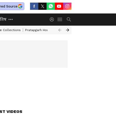
red Source
ोतिष
e Collections
Pratapgarh House Collapse
Independence Day Speech I
ST VIDEOS