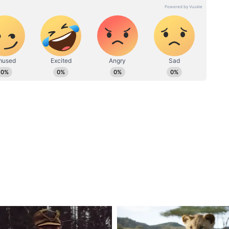
 अपनी बहनों की पढ़ाई और घर का खर्च उठाती थी। वो
ही थी।
 से गायब
ै कि युवती का बॉयफ्रेंड, जो रोज PG आता था, वो पिछले
े रिलेशनशिप में थे और एक ही कंपनी में काम करते थे, जहाँ
ने नौकरी छोड़ दी और अलग-अलग कंपनियों में काम करने