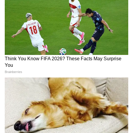
कौन हैं विधायक मनप्रीत सिंह, वांटेड
पंजाब यूनिवर्सिटी में दर्दनाक हादसा:
सांसद को जेल से छुड़ाने गुंडों की
पानी भरे रास्ते में उतरा करंट, PhD
तरह कुल्हाड़ी-तलवारें लेकर पहुंचे
छात्रा की दर्दनाक मौत
पंजाब में 66 लाख लोग नशे की
लंदन से पढ़े पंजाब के शिक्षा मंत्री के
गिरफ्त में! आखिर क्यों नहीं खत्म हो
पास है कितनी दौलत, जो 31 साल में
रहा ड्रग्स का जाल?
बन गए थे मिनिस्टर
LATEST VIDEOS