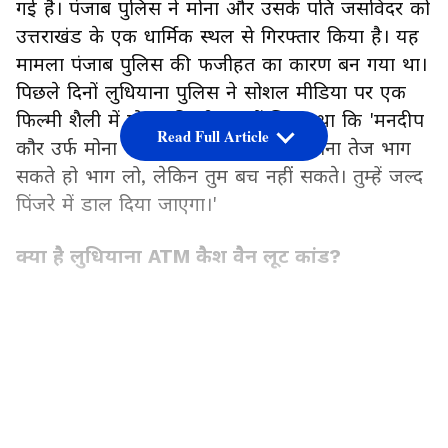
गई है। पंजाब पुलिस ने मोना और उसके पति जसविंदर को
उत्तराखंड के एक धार्मिक स्थल से गिरफ्तार किया है। यह
मामला पंजाब पुलिस की फजीहत का कारण बन गया था।
पिछले दिनों लुधियाना पुलिस ने सोशल मीडिया पर एक
फिल्मी शैली में पोस्ट की थी। इसमें लिखा था कि 'मनदीप
Read Full Article
कौर उर्फ मोना और जसविंदर सिंह तुम जितना तेज भाग
सकते हो भाग लो, लेकिन तुम बच नहीं सकते। तुम्हें जल्द
पिंजरे में डाल दिया जाएगा।'
क्या है लुधियाना ATM कैश वैन लूट कांड?
10 जून को लुधियाना में हथियारबंद 10 लुटेरों ने कैश कैरी
करने वाली कंपनी सीएमएस के न्यू राजगुरु नगर स्थित
LATEST VIDEOS
दफ्तर में घुस कर 8.49 करोड़ रुपए लूटे थे। इसकी
मास्टरमाइंड मनदीप कौर उर्फ मोना है। मोना ने इस लूट
को कंपनी के एक कर्मचारी मनजिंदर मनी की मदद से