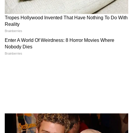
CJP के अंदर हो गई कलह, Abhijeet Dipke
के ही खिलाफ हो गए कई लोग!
7 अगस्त सुबह की बड़ी खबरें: टुकड़े-टुकड़े में बंट
जाएगा पाकिस्तान, शहबाज सरकार की उड़ गई
नींद!