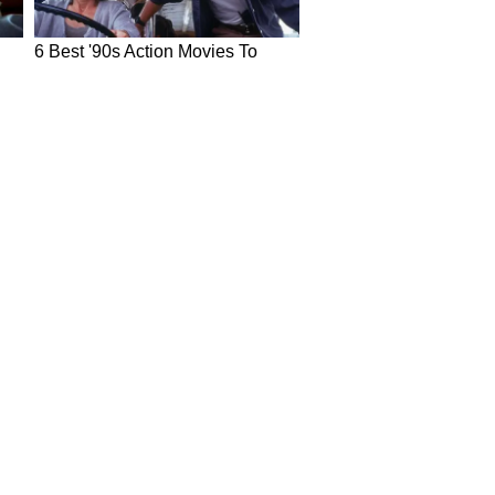
in Hindi
Today News in Hindi