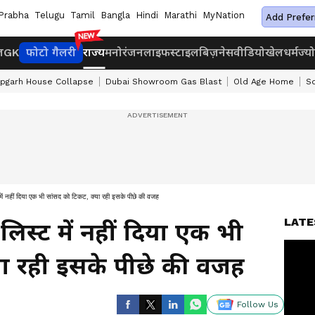
Prabha
Telugu
Tamil
Bangla
Hindi
Marathi
MyNation
Add Prefer
ज
GK
फोटो गैलरी
राज्य
मनोरंजन
लाइफस्टाइल
बिज़नेस
वीडियो
खेल
धर्म
ज्य
apgarh House Collapse
Dubai Showroom Gas Blast
Old Age Home
S
्ट में नहीं दिया एक भी सांसद को टिकट, क्या रही इसके पीछे की वजह
LATE
ी लिस्ट में नहीं दिया एक भी
या रही इसके पीछे की वजह
Follow Us