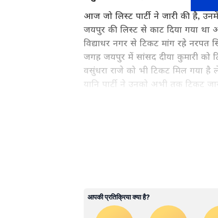
आज जो लिस्ट पार्टी ने जारी की है, उनम
जयपुर की लिस्ट से काट दिया गया था
विद्याधर नगर से टिकट मांग रहे नरपत स
जगह जयपुर में सांसद दीया कुमारी को 
वसुंधरा राजे को भी टिकट मिल गया है लेक
यानि पार्टी ने उनको अभी तक टिकट जारी
राजस्थान की राजनीति, बजट निर्णयों, 
खबरें पढ़ें। जयपुर से लेकर जोधपुर औ
के लिए
Rajasthan News in Hind
सिर्फ Asianet News Hindi पर।
ABOUT THE AUTHOR
YS
Yatish Srivastava