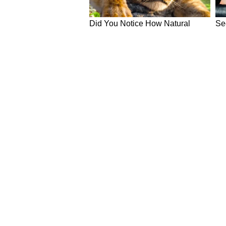
NEWS
Hindi News
Latest News in Hindi
World Ne
National News in Hindi