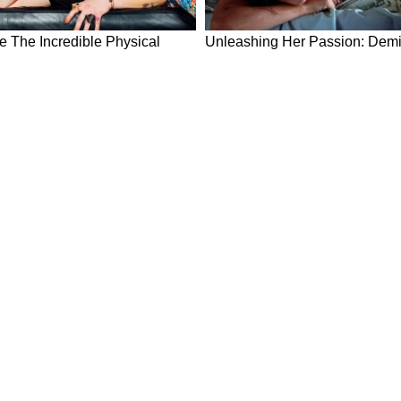
ws in Hindi
Breaking News in Hindi
Technology News in Hindi
Auto News 