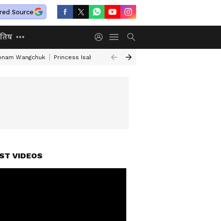
red Source
ोतिष
onam Wangchuk
Princess Isabella Denmark Military Service
UAE Depor
ST VIDEOS