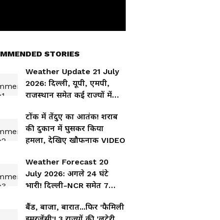
MMENDED STORIES
Weather Update 21 July
2026: दिल्ली, यूपी, एमपी,
राजस्थान समेत कई राज्यों में
गरजेंगे बादल, जानिए कहां-कहां
टोंक में तेंदुए का आतंक! शराब
भारी बारिश की चेतावनी
की दुकान में घुसकर किया
हमला, देखिए खौफनाक VIDEO
Weather Forecast 20
July 2026: अगले 24 घंटे
भारी! दिल्ली-NCR समेत 7
राज्यों में बारिश और तूफान का
बैंड, बाजा, बारात...फिर 'फैमिली
बड़ा अलर्ट
इमरजेंसी'! 3 राज्यों की 'लुटेरी