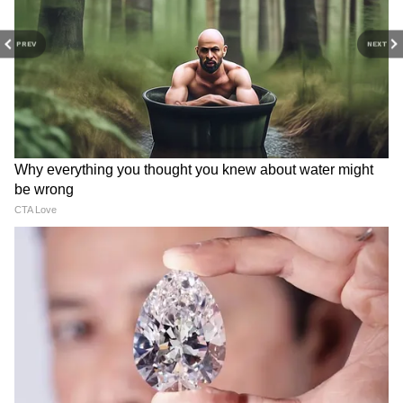
PREV
NEXT
RECOMMENDED STORIES
Atiq Ahmed Family: अतीक
Aban Ahmed Funeral: कोर्ट ने
अहमद के परिवार में अब कौन-कौन?
दी पैरोल, लेकिन रखी एक बड़ी शर्त...
जानें बीवी शाइस्ता परवीन समेत पांचों
अतीक अहमद के बेटों पर क्या हैं
बेटों का हाल
निर्देश?