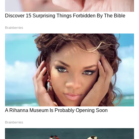
Aban Ahmed Death: अतीक के
मौसम अपडेट 7 अगस्त 2026:
बेटे की कार से मिले 4 मोबाइल,
दिल्ली-NCR से महाराष्ट्र तक इन
किताबें और गुटखा...आखिर पुलिस
राज्यों में जमकर बरसेंगे बादल, IMD
खोज क्या रही है?
का बारिश-तूफान अलर्ट
LATEST VIDEOS
Atiq Ahmed के बेटे की मौत पर घर पहुंचे
Akhilesh Yadav के विधायक, जमकर हो रही
फजीहत!
समुद्र की तरह क्यों हिल रहा था मोरबी के कुएं का
पानी? खुल गया सबसे बड़ा राज