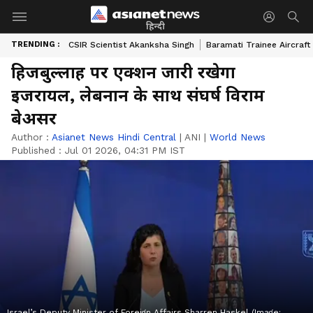
हिन्दी
TRENDING :
CSIR Scientist Akanksha Singh
Baramati Trainee Aircraft
हिजबुल्लाह पर एक्शन जारी रखेगा
इजरायल, लेबनान के साथ संघर्ष विराम
बेअसर
Author :
Asianet News Hindi Central
|
ANI
|
World News
Published :
Jul 01 2026, 04:31 PM IST
Israel’s Deputy Minister of Foreign Affairs Sharren Haskel (Image: