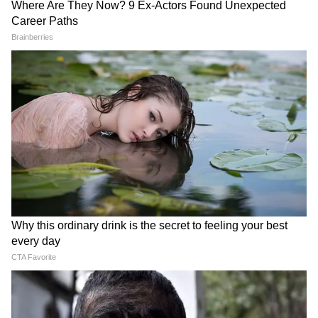
बताते हुए कहा कि समूह की निरंतर उपस्थिति "लेबनान पर
अंतरराष्ट्रीय राजनीति, ग्लोबल इकोनॉमी, सुरक्षा मुद्दों, टेक
ईरानी कब्जे" के समान है। उन्होंने कहा कि इसका
प्रगति और विश्व घटनाओं की गहराई से कवरेज पढ़ें। वैश्विक
समाधान "बहुत, बहुत सरल है - ईरान को लेबनान से
संबंधों, अंतरराष्ट्रीय बाजार और बड़ी अंतरराष्ट्रीय बैठकों की
बाहर निकालो।"
ताज़ा रिपोर्ट्स के लिए
World News in Hindi
सेक्शन
देखें — दुनिया की हर बड़ी खबर, सबसे पहले और सही
तरीके से, सिर्फ Asianet News Hindi पर।
उनकी यह टिप्पणी ऐसे समय में आई है जब इजरायल
और लेबनान सीमा पार शत्रुता को कम करने के उद्देश्य से
एक नए सुरक्षा ढांचे को लागू करने का प्रयास कर रहे हैं।
इसके केंद्रीय प्रावधानों में से एक हिजबुल्लाह का अंतिम
निरस्त्रीकरण है - यह एक ऐसी प्रतिबद्धता है जो पिछले
अंतरराष्ट्रीय समझौतों में भी शामिल रही है, जिसमें 2006
के इजरायल-हिजबुल्लाह युद्ध के बाद भी शामिल है,
लेकिन इसे कभी भी पूरी तरह से लागू नहीं किया गया।