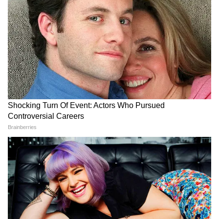
निशाना बनाने से पहले शुरुआत में संयम बरता था, और
जोर देकर कहा कि इजरायली अभियान लेबनानी राज्य
संस्थानों के बजाय समूह के सैन्य बुनियादी ढांचे पर
निर्देशित थे।
उन्होंने कहा, "इजरायल हिजबुल्लाह के मुख्यालय, सुरंगों,
मिसाइल लॉन्चरों और विशाल गोदामों को निशाना बना रहा
है।" "हम चेतावनी देते हैं। हम हर संभव सावधानी बरतते
हैं। युद्ध भयानक है, लेकिन हम अपने लोगों की रक्षा
करेंगे।"
अमेरिका और ईरान पर इजरायल का रुख
लेबनान नीति पर इजरायल और संयुक्त राज्य अमेरिका के
बीच मतभेदों पर, हास्केल ने स्वीकार किया कि सहयोगियों