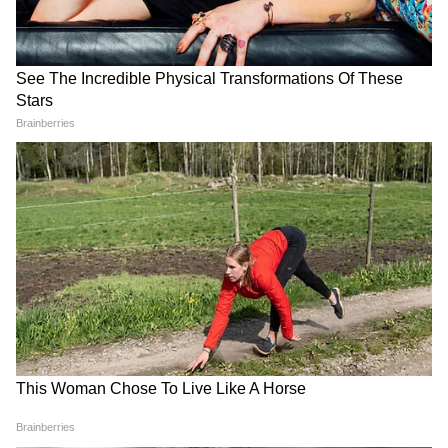
के बीच भी असहमति मौजूद है, लेकिन कहा कि दोनों
सरकारें अंततः क्षेत्रीय आतंकवादी समूहों का मुकाबला
करने के समान उद्देश्य का पालन करती हैं। लेबनान से
जुड़ी अमेरिका-ब्रोकेड डिप्लोमैटिक प्रक्रिया का जिक्र करते
हुए, उन्होंने बातचीत को आगे बढ़ाने के लिए अमेरिकी
विदेश मंत्री मार्को रुबियो की प्रशंसा की, जबकि यह भी
कहा कि इजरायली प्रधानमंत्री बेंजामिन नेतन्याहू इजरायल
के सुरक्षा हितों पर केंद्रित हैं।
उन्होंने कहा, "राष्ट्रपति ट्रंप अमेरिकी लोगों के हितों की
देखभाल कर रहे हैं। प्रधानमंत्री नेतन्याहू की भी इजरायली
लोगों के प्रति यही जिम्मेदारी है।"
हास्केल ने चल रही अमेरिका-ईरान वार्ता पर भी संदेह
व्यक्त किया और कहा कि इजरायल तेहरान के नेतृत्व पर