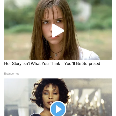
गहरा अविश्वास करता है। यह स्वीकार करते हुए कि
वर्तमान दस्तावेज़ अंतिम समझौते के बजाय बातचीत के
लिए केवल एक रूपरेखा थी, उन्होंने किसी भी वित्तीय
राहत पर चिंता व्यक्त की जो ईरान को मजबूत कर सकती
है।
उन्होंने कहा, "मैं जो देख रही हूं उससे मुझे बहुत आशावाद
नहीं है।" "ईरान एक हिंसक और आक्रामक शासन है...
भारत को भी सतर्क रहना चाहिए।"
गाजा और चुनावों पर रुख
गाजा में युद्ध अपराधों और नरसंहार के आरोपों का जवाब
देते हुए, हास्केल ने हमास-संचालित अधिकारियों द्वारा
जारी किए गए हताहतों के आंकड़ों को खारिज कर दिया,
अंतरराष्ट्रीय संगठनों द्वारा उपयोग की जाने वाली जानकारी