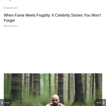
अंतरराष्ट्रीय राजनीति, ग्लोबल इकोनॉमी, सुरक्षा मुद्दों, टेक
प्रगति और विश्व घटनाओं की गहराई से कवरेज पढ़ें। वैश्विक
संबंधों, अंतरराष्ट्रीय बाजार और बड़ी अंतरराष्ट्रीय बैठकों की
ताज़ा रिपोर्ट्स के लिए
World News in Hindi
सेक्शन
राजनीतिक पार्टी का समर्थन कर रहा है कोर्ट
देखें — दुनिया की हर बड़ी खबर, सबसे पहले और सही
तरीके से, सिर्फ Asianet News Hindi पर।
सदन के पटल पर बोलते हुए रक्षा मंत्री ख्वाजा आसिफ ने
कहा कि मौजूदा को देखते हुए लगता है कि संसद को
अपनी संवैधानिक भूमिका निभाने का समय आ गया है।
उन्होंने कहा कि न्यायपालिका के 75 साल के इतिहास में
ऐसी कई फैसले किए गए जिनका देश पर गहरा प्रभाव पड़ा
है, लेकिन अब न्यायपालिका ने राजनीतिक पार्टी का
समर्थन करना शुरू कर दिया है।
PREV
NEXT