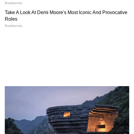
Pew Research: अगले 75 साल
सुबह-सुबह भारत से अमेरिका तक
में कौन होगा दुनिया का सबसे बड़ा
बड़ा बवाल! FCRA, बारिश, टैरिफ
रिलीजन, किस धर्म के होंगे कितने
और डिफेंस पैक्ट ने मचाई हलचल
अनुयायी?
LATEST VIDEOS
Modi in IIT Delhi: PM ने सुनाई जिंदगी की
प्रेक्टिकल बातें, तालियों से गूंज उठा हॉल
Modi in IIT Delhi: '1 लाख करोड़..अंग्रेजी में
बोलूं', देश के युवाओं को Modi ने दिया बहुत बड़ा
टास्क