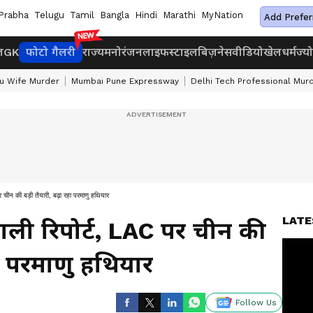
Prabha
Telugu
Tamil
Bangla
Hindi
Marathi
MyNation
Add Prefer
ज
GK
फोटो गैलरी
राज्य
मनोरंजन
लाइफस्टाइल
बिज़नेस
वीडियो
खेल
धर्म
ज्य
u Wife Murder
Mumbai Pune Expressway
Delhi Tech Professional Mur
र चीन की बड़ी तैयारी, बढ़ा रहा परमाणु हथियार
LATE
वाली रिपोर्ट, LAC पर चीन की
हा परमाणु हथियार
Follow Us