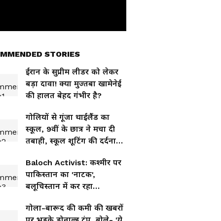
MMENDED STORIES
ईरान के सुप्रीम लीडर को लेकर
बड़ा दावा! क्या मुज्तबा खामेनेई
की हालत बेहद गंभीर है?
गोलियों से गूंजा थाईलैंड का
स्कूल, 9वीं के छात्र ने मचा दी
तबाही, स्कूल शूटिंग की दर्दनाक
कहानी
Baloch Activist: कश्मीर पर
पाकिस्तान का 'नाटक',
बलूचिस्तान में कर रहा
मानवाधिकारों का हनन
गोला-बारूद की कमी की खबरों
पर भड़के डोनाल्ड ट्रंप, बोले- 'ये