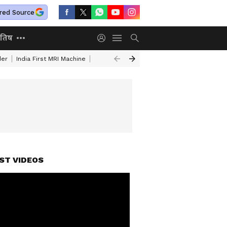
red Source
ोतिष
der
India First MRI Machine
Independence Day Speech In Hindi
Indep
ST VIDEOS