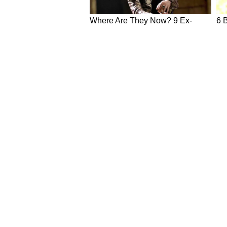
NEWS
Hindi News
Latest News in Hindi
World Ne
National News in Hindi