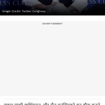
Image Credit:
Twitter Congress