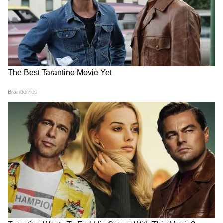
मानक संयुक्त राज्य पासपोर्ट के अंदर के फ्रंट कवर पर
पर्सी मोरन की फ्रांसिस स्कॉट की की कलाकृति है, जिसमें
फोर्ट मैकहेनरी पर गोलाबारी के बाद की सुबह को दर्शाया
गया है, यह वही संघर्ष था जिसने की को उन छंदों को
लिखने के लिए प्रेरित किया जो अंततः अमेरिकी राष्ट्रगान
बन गए। राष्ट्रगान के अंश भी अंदर के फ्रंट कवर पर अंकित
हैं। (एएनआई)
(Except for the headline, this story has
not been edited by Asianetnews Editorial
staff and is published from a syndicated
feed.)