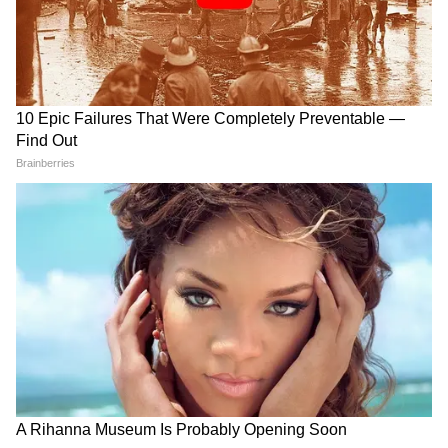
फायदा, 5 राशियों को होगा धन
परेशान, पढ़ें 9 अगस्त 2026 का
लाभ-नौकरी में प्रमोशन
राशिफल
LATEST VIDEOS
Modi in IIT Delhi: '1 लाख करोड़..अंग्रेजी में
बोलूं', देश के युवाओं को Modi ने दिया बहुत बड़ा
टास्क
देर रात Rishabh Pant की इस शिकायत पर
CM Pushkar Dhami की पहली प्रतिक्रिया