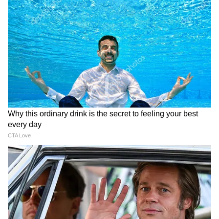
DOWNLOAD APP
Jyotish Gyan in Hindi (ज्योतिष ज्ञान): Read
latest Jyotish tips in Hindi, Kundali Gyan,
Hastha Rekha, Palm Reading, Daily Rashifal,
Tarot Card Reading, Name Numerology, and
many other stories from Jyotish Shastra