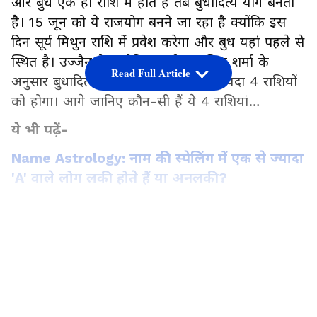
और बुध एक ही राशि में होते हैं तब बुधादित्य योग बनता
है। 15 जून को ये राजयोग बनने जा रहा है क्योंकि इस
दिन सूर्य मिथुन राशि में प्रवेश करेगा और बुध यहां पहले से
स्थित है। उज्जैन के ज्योतिषाचार्य पं. नलिन शर्मा के
Read Full Article
अनुसार बुधादित्य योग का सबसे ज्यादा फायदा 4 राशियों
को होगा। आगे जानिए कौन-सी हैं ये 4 राशियां…
ये भी पढ़ें-
Name Astrology: नाम की स्पेलिंग में एक से ज्यादा
'A' वाले लोग लकी होते हैं या अनलकी?
मिथुन वालों को होगा धन लाभ
LATEST VIDEOS
बुधादित्य राजयोग का सबसे अधिक लाभ मिथुन राशि के
लोगों को मिलेगा। इन लोगों को अचानक धन लाभ हो
सकता है। इनके आत्मविश्वास और नेतृत्व क्षमता में भी
वृद्धि होगी जिसका फायदा इन्हें नौकरी और बिजनेस में