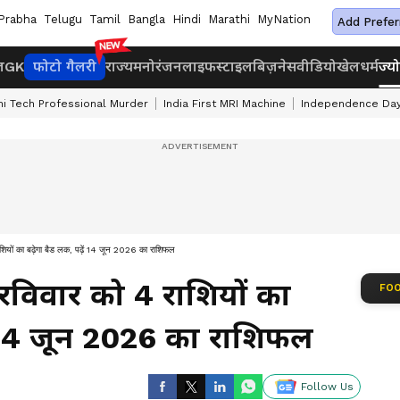
Prabha
Telugu
Tamil
Bangla
Hindi
Marathi
MyNation
Add Prefer
ज
GK
फोटो गैलरी
राज्य
मनोरंजन
लाइफस्टाइल
बिज़नेस
वीडियो
खेल
धर्म
ज्य
hi Tech Professional Murder
India First MRI Machine
Independence Day
ों का बढ़ेगा बैड लक, पढ़ें 14 जून 2026 का राशिफल
रविवार को 4 राशियों का
FOO
ं 14 जून 2026 का राशिफल
Follow Us