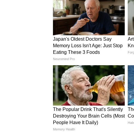
धनु राशिफल 14 जून 2026 (Dai
विदेश से नौकरी या व्यवसाय के अवसर प्
करेगा। स्वास्थ्य भी अच्छा बना रहेगा। कर
चुकाने में सफलता मिल सकती है।
मकर राशिफल 14 जून 2026 (Dai
घर का वातावरण थोड़ा गंभीर रह सकता है
अपनी बात प्रभावी ढंग से रखने में सफल र
सकती है। आय के नए स्रोत बनने की संभ
कुंभ राशिफल 14 जून 2026 (Da
निर्णय लेने में असमंजस की स्थिति बन सकत
खानपान को लेकर सावधानी बरतें। जरूरत 
उत्साहित नजर आएंगे। संतान पर नजर र
मीन राशिफल 14 जून 2026 (Dai