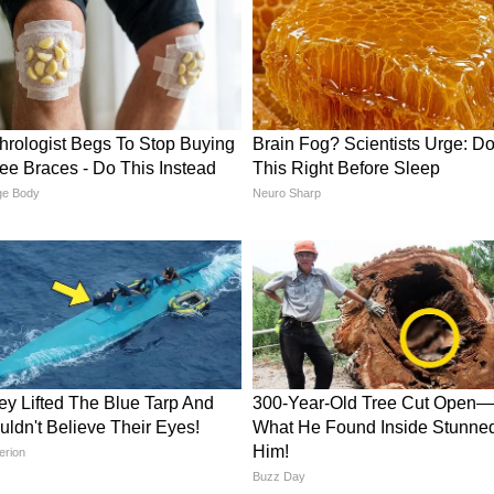
nik Dhanu Rashifal)
राप्त हो सकते हैं। आपका मधुर व्यवहार लोगों को आकर्षित
ियर में उन्नति और पदोन्नति के योग बन रहे हैं। पुराना कर्ज
nik Makar Rashifal)
, लेकिन वैवाहिक जीवन में प्रेम और सामंजस्य बढ़ेगा।
हेंगे। प्रतियोगी परीक्षाओं और इंटरव्यू में सफलता मिल
ावना है।
inik Kumbh Rashifal)
ी है। मित्रों और रिश्तेदारों के साथ संबंध अच्छे बने रहेंगे।
से ज्यादा बोलने से बचें। बच्चे आज काफी प्रसन्न और
खें।
nik Meen Rashifal)