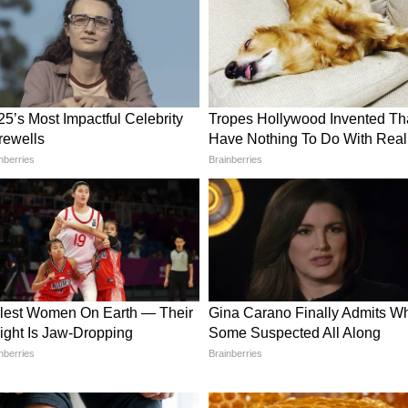
inik Kanya Rashifal)
मय से मन में चल रही इच्छा पूरी हो सकती है। धार्मिक कार्यों
क सोच आपको सही निर्णय लेने में मदद करेगी। किसी
्मविश्वास बढ़ेगा।
nik Tula Rashifal)
ना जरूरी होगा। कुछ योजनाएं अपेक्षित समय पर पूरी नहीं
ध्यान रखें। वैवाहिक जीवन में उतार-चढ़ाव आ सकते हैं।
रअंदाज न करें।
ainik Vrishchik Rashifal)
किसी अनुभवी व्यक्ति की सलाह लाभदायक साबित हो सकती है।
श्तों में ईमानदारी और समर्पण बनाए रखेंगे। कानूनी मामलों में