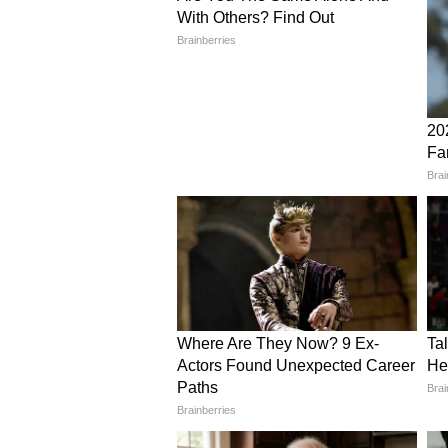
व्यवहार लोगों को प्रभावित करेगा।
कन्या राशिफल 14 जून 2026 (Da
मित्रों के साथ संबंध मजबूत होंगे। लंबे स
में धन खर्च होने के योग हैं। सकारात्म
महत्वपूर्ण विषय पर स्पष्टता मिलने से आत
तुला राशिफल 14 जून 2026 (Dai
साझेदारी के कामों में तालमेल बनाए रख
हो पाएंगी। माता-पिता की सेहत का खास 
परिवार के वरिष्ठ लोगों की सलाह को नज
वृश्चिक राशिफल 14 जून 2026 (D
घरेलू कार्यों में आपकी रुचि बढ़ेगी। 
आर्थिक स्थिति में सुधार के संकेत हैं। रि
राहत मिलने की संभावना है।