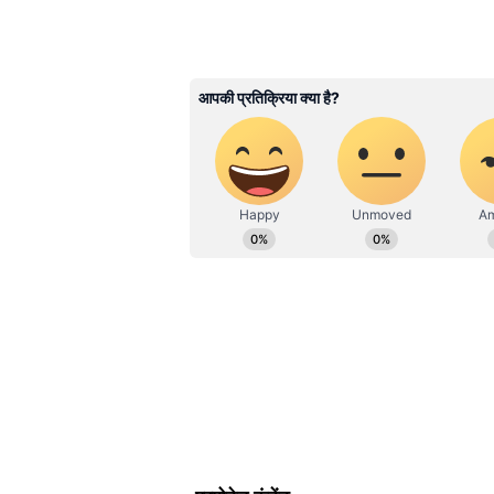
Manish Meharele
MM
मनीष मेहरेले। मीडिया में 19 साल का अनुभ
रामायण जैसे धार्मिक ग्रंथों का अच्छा ज्ञा
जीव विज्ञान में बीएससी स्नातक हैं । क
दैनिक भास्कर डॉट कॉम में धर्म डेस्क पर 
S अक्षर से शुरू होने वाले नाम
जिन लोगों का नाम S (स) अक्षर से शुर
आएगा। इन लोगों को अपना मनचाहा जी
को भी गुड न्यूज मिलेगी। नई योजनाओं
आत्मविश्वास काफी बढ़ा हुआ रहेगा।
R अक्षर से शुरू होने वाले नाम
जिन लोगों का नाम R (आर) अक्षर से शु