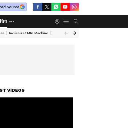
red Source
ोतिष
der
India First MRI Machine
Independence Day Speech In Hindi
Indep
ST VIDEOS