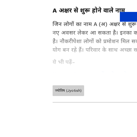
A अक्षर से शुरू होने वाले नाम
जिन लोगों का नाम A (अ) अक्षर से शु
नए अवसर लेकर आ सकता है। इनका कोई क
है। नौकरीपेशा लोगों को प्रमोशन मिल सकत
योग बन रहे हैं। परिवार के साथ अच्छा 
ये भी पढ़ें-
Numerology: प्यार में भरोसा तोड़ सकते
M अक्षर से शुरू होने वाले नाम
ज्योतिष (Jyotish)
Jyotish Gyan in Hindi (ज्योतिष ज्
जिन लोगों का नाम M (म) अक्षर का शुरू
Gyan, Hastha Rekha, Palm Read
प्रतियोगी परीक्षा का रिजल्ट इनके पक्ष म
Name Numerology, and many oth
कोई मामला कोर्ट में चल रहा है तो उसमें
Asianet News Hindi.
रहेगी और सामाजिक सम्मान में वृद्धि हो
ABOUT THE AUTHOR