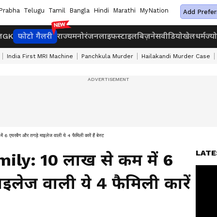
Prabha
Telugu
Tamil
Bangla
Hindi
Marathi
MyNation
Add Prefer
ज
GK
फोटो गैलरी
राज्य
मनोरंजन
लाइफस्टाइल
बिज़नेस
वीडियो
खेल
धर्म
ज्य
India First MRI Machine
Panchkula Murder
Hailakandi Murder Case
रबैग और तगड़े माइलेज वाली ये 4 फैमिली कारें हैं बेस्ट
LATE
ily: 10 लाख से कम में 6
इलेज वाली ये 4 फैमिली कारें