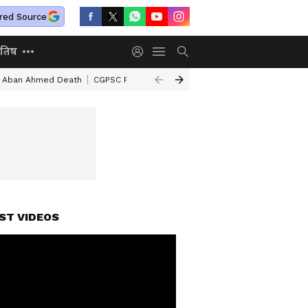
red Source
ोतिष
Aban Ahmed Death
CGPSC Paper Leak
Top 10 Morning News
FCRA 
ST VIDEOS