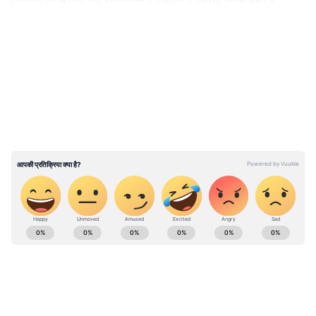
Business)
LATEST VIDEOS
तुलसी के पौधों की नर्सरी और सप्लाई का काम सिर्फ 200
रुपए के निवेश में शुरू होने वाले सबसे बेहतरीन और पवित्र
बिजनेस में से एक है। भारतीय संस्कृति में तुलसी के पौधे
का धार्मिक, आध्यात्मिक और औषधीय (Medicinal)
महत्व बहुत ज्यादा है। हर हिंदू घर के आंगन में आपको
तुलसी का पौधा जरूर मिलेगा। यही वजह है कि इसकी
डिमांड साल के 365 दिन बनी रहती है।
200 रुपए में कैसे शुरू होगा बिजनेस?
अर्थव्यवस्था, बजट, स्टार्टअप्स, उद्योग जगत और शेयर
इस बिजनेस को शुरू करने की लागत इतनी कम है कि
मार्केट अपडेट्स के लिए
Business News in Hindi
कोई भी आसानी से कर सकता है। किसी भी लोकल बीज
पढ़ें। निवेश सलाह, बैंकिंग अपडेट्स और गोल्ड-सिल्वर रेट्स
समेत पर्सनल फाइनेंस की जानकारी
Money News in
भंडार या ऑनलाइन स्टोर से आपको 50 से 70 रुपए में
Hindi
सेक्शन में पाएं। वित्तीय दुनिया की स्पष्ट और
हाई क्वॉलिटी वाले तुलसी के सैकड़ों बीज (Seeds) मिल