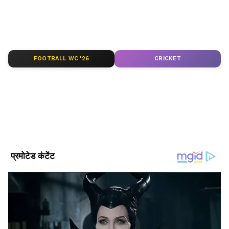
उपयोगी जानकारी — Asianet News Hindi पर।
जाएंगे। नर्सरी वाले काले छोटे प्लास्टिक बैग्स (Grow
Bags) थोक के भाव में मात्र 50 पैसे से 1 रुपए पीस
ABOUT THE AUTHOR
मिलते हैं। 50 रुपए में आपको 50 से 80 बैग्स मिल
Satyam Bhardwaj
SB
जाएंगे। अपने आसपास के किसी बगीचे या खेत से मिट्टी ले
सत्यम भारद्वाज। 2017 से जर्नलिज्म की फील्ड में काम कर रहे हैं, 8
FOOTBALL WC '26
CRICKET
आएं। इसमें मिलाने के लिए 50-60 रुपए की गोबर की
साल का अनुभव। अक्टूबर 2021 से एशियानेट न्यूज हिंदी से जुड़कर
खाद या वर्मीकंपोस्ट (Vermicompost) खरीद लें। इस
सेवाएं दे रहे हैं। उन्होंने बनारस हिंदू यूनिवर्सिटी (BHU) से जर्नलिज्म एंड
मॉस कम्युनिकेशन में मास्टर डिग्री हासिल की है। पॉलिटिकल न्यूज,
तरह आपका कुल निवेश सिर्फ 170 से 200 रुपए हुए।
व्यापार समाचार
नेशनल न्यूज, बिजनेस-टेक और ऑटो, क्राइम और फीचर स्टोरीज में खास
यूटिलिटी न्यूज
इंट्रेस्ट है। अलग-अलग मीडिया इंस्टीट्यूशन और कई पब्लिक रिपोर्ट्स बनाने
का अनुभव।
Follow Us
Related Articles
घर बैठे ₹100 रोज कैसे कमाएं? जानें आसान और भरोसेमंद
तरीके
Extra Income Hack: नौकरी के साथ हर महीने कमाएं
एक्स्ट्रा ₹25,000! बस वीकेंड पर करें ये 5 काम