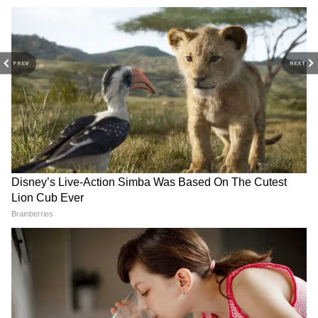
हो जाएगा।
भारत-फ्रांस संबंध आपसी विश्वास
RBI गवर्नर की बैंकों को सलाह- AI
और साझा मूल्यों पर आधारित:
अपनाएं, साइबर सुरक्षा पर भी दें
निर्मला सीतारमण
ध्यान
ब्रांडिंग और पैकेजिंग (Branding and Packaging)
PREV
NEXT
अपने पौधों को आकर्षक दिखाने के लिए ग्रो बैग्स को साफ
रखें। आप चाहें तो इन पर छोटे-छोटे धार्मिक या हेल्थ
बेनिफिट्स वाले कोट्स के स्टिकर लगा सकते हैं, जो
कस्टमर्स को अट्रैक्ट करते हैं।
जबरन श्रम से बने सामानों के आयात
भारत-UK व्यापार समझौता बुधवार
पर भारत ने लगाया प्रतिबंध, नई नीति
से लागू, इसे बताया गया ऐतिहासिक
जारी
क्षण
मार्केटिंग और सेल (Marketing and Sales)
अपने तैयार पौधों को बेचने के लिए डेली बेसिस पर लोकल
सोसाइटियों, मंदिरों के बाहर खासकर किसी खास दिन या