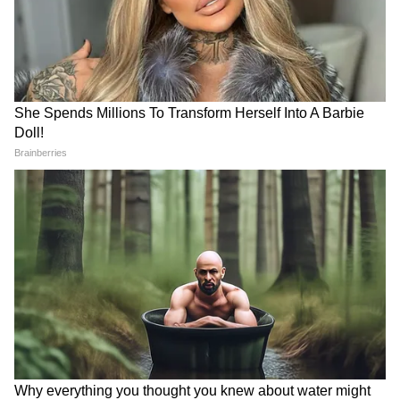
रिपोर्ट में इस बात पर प्रकाश डाला गया कि वैश्विक आर्थिक
और भू-राजनीतिक अनिश्चितताओं के बावजूद अधिकांश
प्रमुख शहरों में घरों की बिक्री और नए लॉन्च दोनों मजबूत
बने रहे, जो घर खरीदारों की निरंतर मांग और डेवलपर्स के
बीच विश्वास को दर्शाता है। (एएनआई)
(Except for the headline, this story has
not been edited by Asianet Newsable
English staff and is published from a
syndicated feed.)