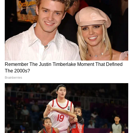
न्यूरोसाइंस रिसर्च को आगे बढ़ाने के उसके व्यापक प्रयासों
का हिस्सा है।
मेटा ने यह भी कहा कि यह रिसर्च मस्तिष्क के ओपन
फाउंडेशनल मॉडल बनाने के उसके व्यापक प्रयास का
हिस्सा है।
कंपनी ने परसेप्शन एन्कोडिंग के लिए अपने TribeV2
मॉडल, बड़े पैमाने पर ब्रेन डेटा को प्रोसेस करने के लिए
NeuralSet, और ब्रेन मॉडल का व्यवस्थित रूप से
मूल्यांकन करने के लिए NeuralBench पर प्रकाश
डाला।
मेटा ने कहा कि ये पहल उसके 'डिजिटल ब्रेन प्रोजेक्ट' का