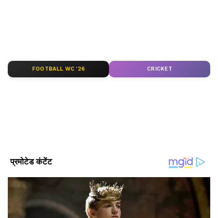
Hindi
सेक्शन में पाएं। वित्तीय दुनिया की स्पष्ट और
उपयोगी जानकारी — Asianet News Hindi पर।
ABOUT THE AUTHOR
Asianet News Hindi Central
AN
FOOTBALL WC '26
CRICKET
Follow Us
लाखों लोगों के लिए बन सकती है उम्मीद
कंपनी ने कहा कि यह रिसर्च ब्रेन लीजन (मस्तिष्क की
क्षति) और अन्य स्थितियों से पीड़ित लाखों लोगों की मदद
कर सकती है, जिनकी वजह से वे संवाद करने में असमर्थ
हैं।