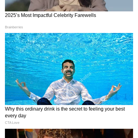
उपलब्ध हुआ, डिकोडिंग सटीकता में सुधार हुआ। इससे
पता चलता है कि बड़े डेटासेट के माध्यम से नॉन-इनवेसिव
और सर्जिकल तरीकों के बीच प्रदर्शन के अंतर को और
कम किया जा सकता है।
रिसर्च को मिलेगा बढ़ावा, कोड किया जाएगा जारी
आगे के रिसर्च को सपोर्ट करने के लिए, मेटा ने घोषणा की
है कि वह Brain2Qwerty v1 और v2 के लिए पूरा
ट्रेनिंग कोड जारी कर रहा है। इसका रिसर्च पार्टनर, बास्क
सेंटर ऑन कॉग्निशन, ब्रेन एंड लैंग्वेज (BCBL) भी
Brain2Qwerty v1 डेटासेट जारी करेगा।
मेटा ने कहा कि यह काम मस्तिष्क के ओपन फाउंडेशनल
मॉडल विकसित करने और न्यूरोलॉजिकल विकारों के
निदान, उपचार और समझ में सुधार के उद्देश्य से