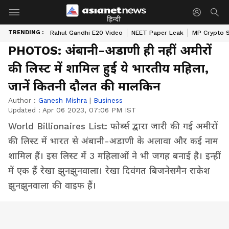
हिन्दी
TRENDING :
Rahul Gandhi E20 Video
NEET Paper Leak
MP Crypto 
PHOTOS: अंबानी-अडाणी ही नहीं अमीरों
की लिस्ट में शामिल हुई ये भारतीय महिला,
जानें कितनी दौलत की मालकिन
Author :
Ganesh Mishra
|
Business
Updated :
Apr 06 2023, 07:06 PM IST
World Billionaires List: फोर्ब्स द्वारा जारी की गई अमीरों
की लिस्ट में भारत से अंबानी-अडाणी के अलावा और कई नाम
शामिल हैं। इस लिस्ट में 3 महिलाओं ने भी जगह बनाई है। इन्हीं
में एक हैं रेखा झुनझुनवाला। रेखा दिवंगत बिजनेसमैन राकेश
झुनझुनवाला की वाइफ हैं।