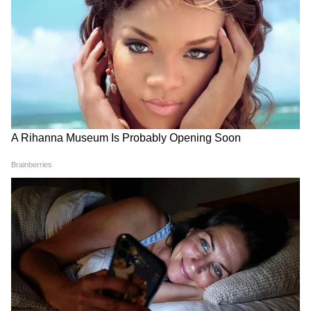
आपको परेशान होने की ज़रूरत नहीं है। आप अपने
रांची प्रोटेस्ट में अब अड़ गए छात्र, बजी तालियां
मोबाइल से एक मैसेज भेजकर भी अपने शहर का ताजा
और छात्रों का जोश दिखा हाई
रेट पता कर सकते हैं। इंडियन ऑयल (IOCL) के लिए
अपने फोन के मैसेज बॉक्स में लिखें RSP <स्पेस> अपने
शहर का कोड और इसे 9224992249 पर भेज दें। भारत
पेट्रोलियम (BPCL) के लिए टाइप करें RSP <स्पेस>
शहर का कोड और 9223112222 पर भेज दें, तुरंत रेट
आपके सामने आ जाएंगे।
डिस्क्लेमर:
इस आर्टिकल में दिए गए पेट्रोल और डीज़ल
के रेट्स Goodreturns.in के सुबह के डेटा पर आधारित
हैं। राज्यों के लोकल टैक्स (Vat), माल ढुलाई और
लोकल टैक्स की वजह से आपके जिले या पेट्रोल पंप पर
वास्तविक कीमतों में मामूली अंतर हो सकता है। किसी भी
शहर के लाइव और सटीक रेट्स के लिए अपनी तेल कंपनी