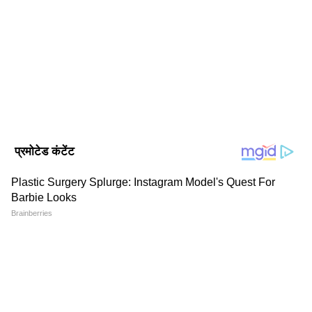
सत्यम भारद्वाज। 2017 से जर्नलिज्म की फील्ड में काम कर रहे हैं, 8
साल का अनुभव। अक्टूबर 2021 से एशियानेट न्यूज हिंदी से जुड़कर
सेवाएं दे रहे हैं। उन्होंने बनारस हिंदू यूनिवर्सिटी (BHU) से जर्नलिज्म एंड
मॉस कम्युनिकेशन में मास्टर डिग्री हासिल की है। पॉलिटिकल न्यूज,
फ्यूल रेट
नेशनल न्यूज, बिजनेस-टेक और ऑटो, क्राइम और फीचर स्टोरीज में खास
व्यापार समाचार
यूटिलिटी न्यूज
इंट्रेस्ट है। अलग-अलग मीडिया इंस्टीट्यूशन और कई पब्लिक रिपोर्ट्स बनाने
का अनुभव।
Follow Us
Related Articles