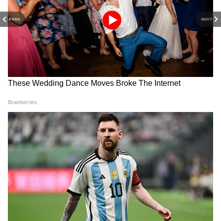
चेन्नई:
पेट्रोल ₹107.87 और डीजल ₹99.66 प्रति लीटर
PREV
NEXT
पेट्रोल आज सबसे महंगा कहां मिल रहा है?
Goodreturns.in के अनुसार, आज के रेट के मुताबिक
हैदराबाद में पेट्रोल 115 रुपए प्रति लीटर है, जो देश में
सबसे महंगा है, वहीं तिरुवनंतपुरम में भी पेट्रोल की कीमत
115 रुपए प्रति लीटर के आसपास बनी हुई है।
RECOMMENDED STORIES
पेट्रोल के आज के दाम सिटीवाइज
गुरुग्राम- ₹102.80 प्रति लीटर
नोएडा- ₹102.12 प्रति लीटर