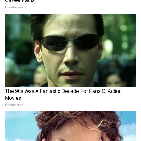
अनामिका कुमारी- बेगूसराय- 95.6%
RECOMMENDED STORIES
सत्यम कुमार- दरभंगा- 95.2%
पलक कुमारी- मुजफ्फरपुर- 95%
Bihar Board Inter Result 2026 Arts Toppers
List: आर्ट्स स्ट्रीम में किन छात्रों ने टॉप किया?
आर्ट्स स्ट्रीम में टॉपर्स की लंबी लिस्ट सामने आई है-
इंटरव्यू में बार-बार हो रहे हैं रिजेक्ट?
पिता ने बेटे की पढ़ाई के लिए छोड़ा
ये 5 गलतियां तुरंत सुधारें
SUV का सपना, IIM से निकलते ही
निशु कुमारी- गया- 95.8%
बेटे ने दिया इमोशनल सरप्राइज
सिद्धि शिक्षा- सीतामढ़ी- 95.6%
चंद्रदीप कुमार- लखीसराय- 95.6%
मो लकी अंसारी- पूर्णिया- 95.6%