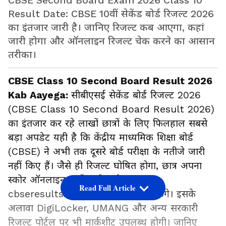
CBSE Second Board Exam 2026 Class 10
Result Date: CBSE 10वीं सेकेंड बोर्ड रिजल्ट 2026
का इंतजार जारी है। जानिए रिजल्ट कब आएगा, कहां
जारी होगा और ऑनलाइन रिजल्ट चेक करने का आसान
तरीका।
CBSE Class 10 Second Board Result 2026
Kab Aayega:
सीबीएसई सेकेंड बोर्ड रिजल्ट 2026
(CBSE Class 10 Second Board Result 2026)
का इंतजार कर रहे लाखों छात्रों के लिए फिलहाल सबसे
बड़ा अपडेट यही है कि केंद्रीय माध्यमिक शिक्षा बोर्ड
(CBSE) ने अभी तक दूसरे बोर्ड परीक्षा के नतीजे जारी
नहीं किए हैं। जैसे ही रिजल्ट घोषित होगा, छात्र अपना
स्कोर ऑनलाइन आधिकारिक वेबसाइट
Read Full Article
cbseresults.nic.in पर जाकर देख सकेंगे। इसके
अलावा DigiLocker, UMANG और अन्य सरकारी
रिजल्ट पोर्टल पर भी मार्कशीट उपलब्ध होगी। जानिए