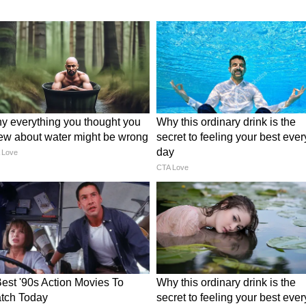
 6238
BPSC Exam 2025: सरकारी नौकरी
्ती, आवेदन
का सुनहरा मौका! BPSC 71वीं CCE
नी मिलेगी
में बढ़ी वैकेंसी, DSP पद शामिल
सकता है आवेदन, क्या है पात्रता?
 इच्छुक उम्मीदवार के पास किसी मान्यता प्राप्त
होनी चाहिए। आयु सीमा न्यूनतम 20 वर्ष और अधिकतम 37 वर्ष
वर्ग को सरकारी नियमों के तहत आयु में छूट दी गई है।
शन पीस
रने जा रहे कैंडिडेट्स को तय आवेदन शुल्क भी भरनी
 बात करें तो सामान्य, ओबीसी और अन्य राज्य के
ा करना होगा। जबकि बिहार राज्य की महिलाएं, SC, ST,
ीस भरनी होगी। शुल्क भुगतान ऑनलाइन माध्यमों- डेबिट