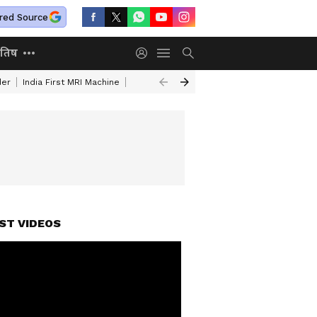
red Source
ोतिष
der
India First MRI Machine
Independence Day Speech In Hindi
Indep
ST VIDEOS