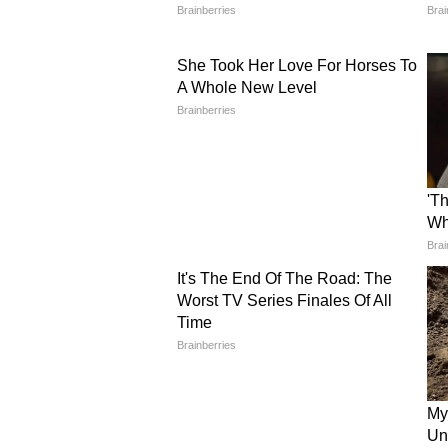
कार्ड/क्रेडिट कार्ड/नेट बैंकिंग या ऑफ
BPSC 71st CCE 2025 How to A
BPSC की वेबसाइट bpsc.bihar.gov
"Apply Online" सेक्शन में जाएं 
नया रजिस्ट्रेशन करें और लॉगिन करें।
आवेदन फॉर्म में अपनी सभी जानकारी 
पासपोर्ट साइज फोटो, सिग्नेचर और जर
आवेदन शुल्क जमा करके फॉर्म सबमिट 
भविष्य के लिए फॉर्म का प्रिंटआउट जरू
अगर आप बिहार सरकार की प्रतिष्ठित से
परीक्षा 2025 आपके लिए शानदार मौका ह
चयन की संभावना और बढ़ गई है।