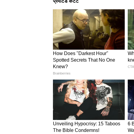
Related Articles
Sarkari Naukri: रेलवे में
टेक्नीशियन पदों पर बंपर भर
शुरू, जानें योग्यता और कित
सैलरी
BPSC 71वीं भर्ती के लिए कौन कर 
BPSC 71वीं भर्ती के लिए आवेदन करने के
विश्वविद्यालय से ग्रेजुएशन की डिग्री 
है। महिला उम्मीदवारों और SC/ST/OBC 
BPSC 71st CCE 2025: एप्लीके
बीपीएससी 71वीं भर्ती के लिए आवेदन क
होगी। कैटेगरी वाइज एप्लीकेशन फीस की
उम्मीदवारों को ₹600 आवेदन शुल्क जम
दिव्यांग उम्मीदवारों को ₹150 रूपए फ