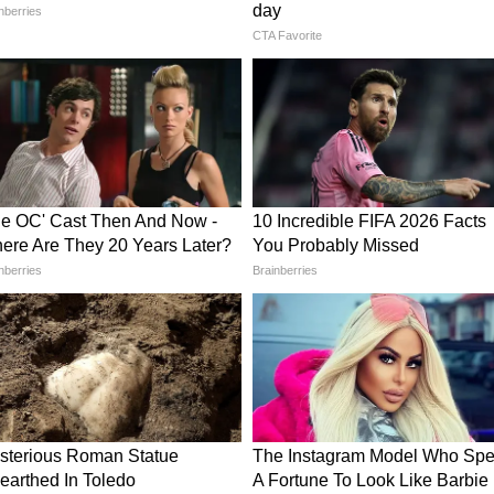
लाइन चालान के माध्यम से किया जा सकता है।
pply: आवेदन कैसे करें?
.in पर जाएं।
और "BPSC 71st CCE 2025" लिंक पर क्लिक करें।
भरें।
ूरी डॉक्यूमेंट्स अपलोड करें।
करें।
र सुरक्षित रखें।
वाओं में अपना करियर बनाना चाहते हैं, तो BPSC 71वीं
ै। अब पदों की संख्या बढ़कर 1298 हो चुकी है, जिससे