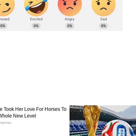
ct link
3: रिटेन और मेरिट लिस्ट से सेलेक्शन
ेट्स का सेलेक्शन दो राउंड में होगा। कैंडिडेट्स को पहले
फाई करने के बाद मेरिट लिस्ट के बेस पर सेलेक्शन किया
े तहत सैलरी दी जागी।
ं अप्लाई
िशियल वेबसाइट dda.gov.in पर जाएं।
रें।
 करें।
या देखें और फिर फॉर्म भरें।
्स अपलोड करें।