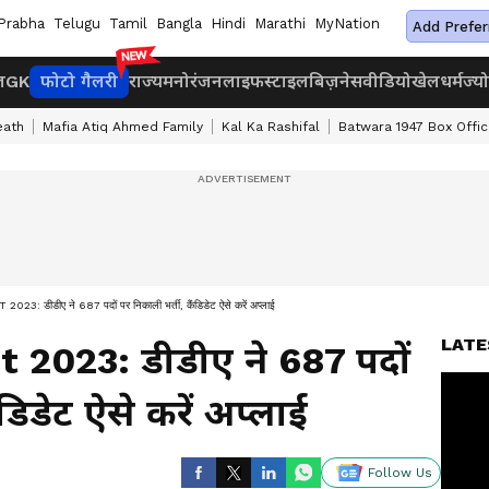
Prabha
Telugu
Tamil
Bangla
Hindi
Marathi
MyNation
Add Prefer
ज
GK
फोटो गैलरी
राज्य
मनोरंजन
लाइफस्टाइल
बिज़नेस
वीडियो
खेल
धर्म
ज्य
eath
Mafia Atiq Ahmed Family
Kal Ka Rashifal
Batwara 1947 Box Offic
 डीडीए ने 687 पदों पर निकाली भर्ती, कैंडिडेट ऐसे करें अप्लाई
LATE
2023: डीडीए ने 687 पदों
डिडेट ऐसे करें अप्लाई
Follow Us