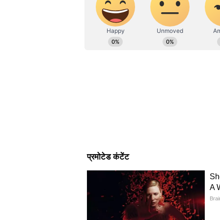
निकलीं 8600 भर्तियां, यहां देखें dire
dda recruitment notification 202
दिल्ली डेवलेपमेंट अथॉरिटी के तहत कैंडिड
रिटेन एग्जाम देने होगा। रिटेन क्ववालि
जाएगा। कैंडिडेट्स को 7वें पे कमीशन क
DDA Recruitment 2023 के लिए करे
कैंडिडेट सबसे पहले डीडीए की ऑफ
भर्ती या कैरियर के सेक्शन पर क्लिक क
डीडीए रिक्रूटमेंट 2023 लिंक पर क्लिक
इंस्ट्रक्शंस और एलिजिबिलिटी क्राइटेरि
फॉर्म भरने के साथ इंपॉर्टेंट डॉक्यूमेंट