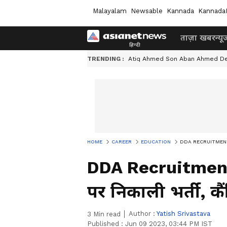
Malayalam
Newsable
Kannada
Kannada
ताज़ा खबर
न्यू
TRENDING :
Atiq Ahmed Son Aban Ahmed D
HOME
CAREER
EDUCATION
DDA RECRUITMENT 2023:
DDA Recruitment 
पर निकाली भर्ती, कैं
Author :
Yatish Srivastava
3
Min read
Published :
Jun 09 2023, 03:44 PM IST