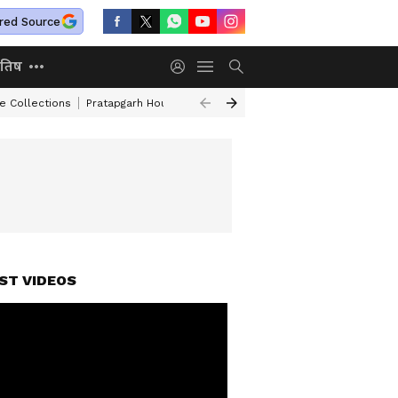
red Source
ोतिष
e Collections
Pratapgarh House Collapse
Independence Day Speech I
ST VIDEOS