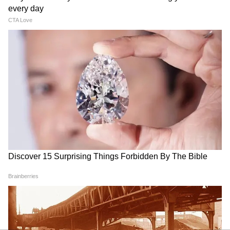
Education News: Read about the Latest
Board Exam News, School & Colleges News,
ये भी पढ़ें
Jee Advanced 2023 Paper 1
Admission news in hindi, Cut-off list news -
Analysis: फिजिक्स रहा आसान, मैथ्स ने किया
Asianet Hindi
परेशान...जानें क्या कहते हैं स्टूडेंट्स
जेईई एडवांस्ड 2023 की फाइनल आंसर की 18 जून को
जारी कर दी जाएगी। 12 जून तक सभी ऑब्जेक्शन
कलेक्ट होने के बाद एक्सपर्ट की टीम चैलेंज किए गए
आंसर को फिर से चेक करेगी। इसके बाद 18 जून 2023
को फाइनल आंसर की जारी की जाएगी। फाइनल आंसर
की के साथ ही जेईई एडवांस्ड 20323 का फाइनल
रिजल्ट भी घोषित कर दिया जाएगा। कैंडिडेट ऑफिशियल
वेवसाइट पर jeemain.nta.nic.in अपना रिजल्ट चेक
कर सकेंगे।