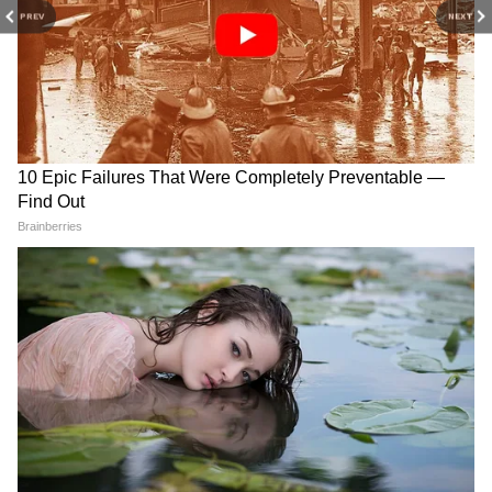
PREV
NEXT
RECOMMENDED STORIES
ICMAI CMA जून 2026 रिजल्ट
18 साल का प्रोफेसर! आखिर कैसे
जारी: इंटर-फाइनल के नतीजे घोषित,
नाथन थॉमस ने 306 साल पुराना
जानें टॉपर्स और चेक करने का तरीका
Guinness World Record तोड़
दिया?