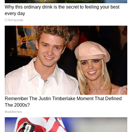
NEET PG 2026 में बड़े बदलाव!
Paper Leak Bill 2026 FAQ:
शिफ्ट से लेकर समय, शहर और
किसे होगी जेल? कितना जुर्माना?
सुरक्षा तक...जानिए इस बार क्या-क्या
किन परीक्षाओं पर होगा लागू? जानिए
बदला?
10 बड़े सवालों के जवाब
LATEST VIDEOS
Atiq Ahmed के बेटे की मौत पर घर पहुंचे
Akhilesh Yadav के विधायक, जमकर हो रही
फजीहत!
समुद्र की तरह क्यों हिल रहा था मोरबी के कुएं का
पानी? खुल गया सबसे बड़ा राज