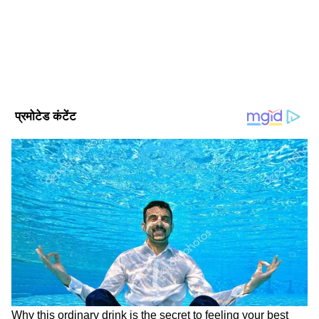
Follow Us
jee advanced 2023 answer key यहां चेक करें
जेईई एडवांस्ड कैंडिडेट पहले IIT JEE की ऑफिशियल
वेबसाइट jeemain.nta.nic.in पर जाएं।
इसके बाद होम पेज पर जेईई एडवांस्ड 2023 आंसर-
की के लिंक पर क्लिक करें।
फिर लॉगिन डीटेल भरकर इसे सबमिट कर दें।
आंसर-की आपकी कंप्यूटर स्क्रीन पर आ जाएगी।
कैंडिडेट आंसर-की को चेक कर डाउनलोड कर लें।
DOWNLOAD APP
कैंडिडेट इसका प्रिंट आउट भी लेकर रख लें।