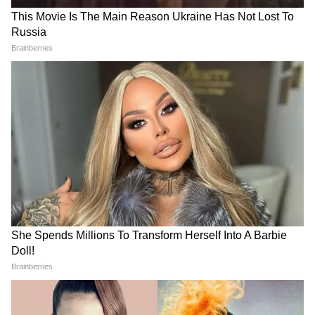
NEET PG 2026 में बड़े बदलाव!
Paper Leak Bill 2026 FAQ:
शिफ्ट से लेकर समय, शहर और
किसे होगी जेल? कितना जुर्माना?
सुरक्षा तक...जानिए इस बार क्या-क्या
किन परीक्षाओं पर होगा लागू? जानिए
बदला?
10 बड़े सवालों के जवाब
LATEST VIDEOS
Baramati Airport Plane Crash Video :
रनवे पर फिसला ट्रेनी विमान, 8 माह में तीसरा
हादसा
Jharkhand Student Protest: छात्रों के
समर्थन में Jairam Mahato ने किया अनशन,
सुनिए क्या कहा?