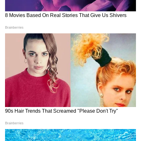
DOWNLOAD APP
Education News: Read about the Latest
Board Exam News, School & Colleges News,
डाउनलोड यूपीएससी ईएसई 2023 एडमिट कार्ड
Admission news in hindi, Cut-off list news -
Asianet Hindi
कैंडिडेट सबसे पहले आयोग की ऑफिशियल वेबसाइट
upsc.gov.in या upsconline.nic.in पर जाएं।
इसके बाद होमपेज पर एडमिट कार्ड के लिंक पर क्लिक
करें।
अपना रजिस्ट्रेशन नंबर और अन्य डीटेल्स भर कर
सबमिट कर दें।
आपका एडमिट कार्ड स्क्रीन पर आ जाएगा।
इसे चेक कर डाउनलोड कर सकते हैं।