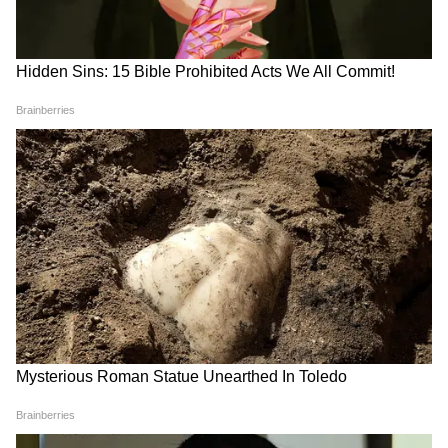
NEET PG 2026 में बड़े बदलाव!
Paper Leak Bill 2026 FAQ:
शिफ्ट से लेकर समय, शहर और
किसे होगी जेल? कितना जुर्माना?
सुरक्षा तक...जानिए इस बार क्या-क्या
किन परीक्षाओं पर होगा लागू? जानिए
बदला?
10 बड़े सवालों के जवाब
LATEST VIDEOS
Modi in IIT Delhi: '1 लाख करोड़..अंग्रेजी में
बोलूं', देश के युवाओं को Modi ने दिया बहुत बड़ा
टास्क
देर रात Rishabh Pant की इस शिकायत पर
CM Pushkar Dhami की पहली प्रतिक्रिया