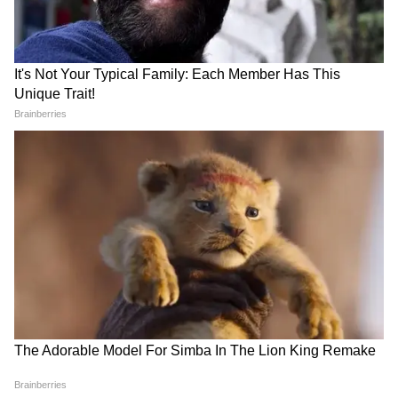
CEO Hiring Story: 50 हज़ार
₹15 लाख की नौकरी, ₹25 हजार
ज़्यादा सैलरी मांगी, लैपटॉप लिया
ज्यादा का ऑफर और एक दिन में
और गायब हो गई नई कर्मचारी!
इस्तीफा! CEO ने सुनाई पूरी कहानी
Meta Employee: 'नौकरी जाने के
जॉब थी लेकिन कोई करने को तैयार
डर से बच्चे पैदा नहीं करूंगी', महिला
नहीं! HR की बात सुनकर खिसक गई
कर्मचारी का पोस्ट वायरल
पैरों तले जमीन
LATEST VIDEOS
Atiq Ahmed के बेटे की मौत पर घर पहुंचे
Akhilesh Yadav के विधायक, जमकर हो रही
फजीहत!