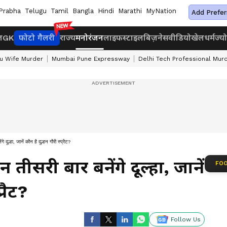
Prabha
Telugu
Tamil
Bangla
Hindi
Marathi
MyNation
Add Prefer
ज
GK
फोटो गैलरी
राज्य
मनोरंजन
लाइफस्टाइल
बिज़नेस
वीडियो
खेल
धर्म
ज्य
u Wife Murder
Mumbai Pune Expressway
Delhi Tech Professional Mur
दूल्हा, जानें कौन है दुल्हन गौरी स्प्रैट?
तीसरी बार बनेंगे दूल्हा, जानें
FOO
्रैट?
Follow Us