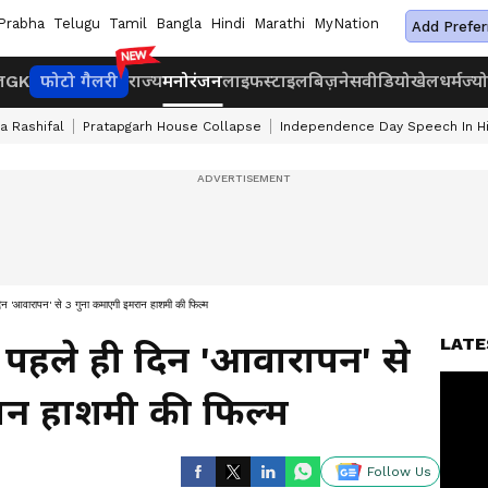
Prabha
Telugu
Tamil
Bangla
Hindi
Marathi
MyNation
Add Prefer
ज
GK
फोटो गैलरी
राज्य
मनोरंजन
लाइफस्टाइल
बिज़नेस
वीडियो
खेल
धर्म
ज्य
a Rashifal
Pratapgarh House Collapse
Independence Day Speech In Hi
आवारापन' से 3 गुना कमाएगी इमरान हाशमी की फिल्म
LATE
पहले ही दिन 'आवारापन' से
ान हाशमी की फिल्म
Follow Us