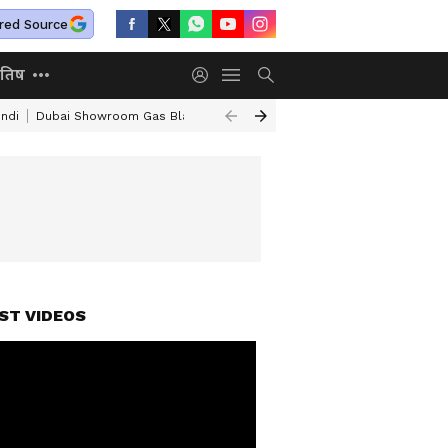
red Source
ोतिष
ndi
Dubai Showroom Gas Blast
Old Age Home
Sonam Wangchuk
ST VIDEOS