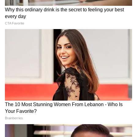
खान और अपर्णा पुरोहित ने किया है। फिल्म 14 अगस्त
2026 को दुनियाभर के सिनेमाघरों में रिलीज होगी।
LATEST VIDEOS
Modi in IIT Delhi: '1 लाख करोड़..अंग्रेजी में
बोलूं', देश के युवाओं को Modi ने दिया बहुत बड़ा
टास्क
देर रात Rishabh Pant की इस शिकायत पर
CM Pushkar Dhami की पहली प्रतिक्रिया