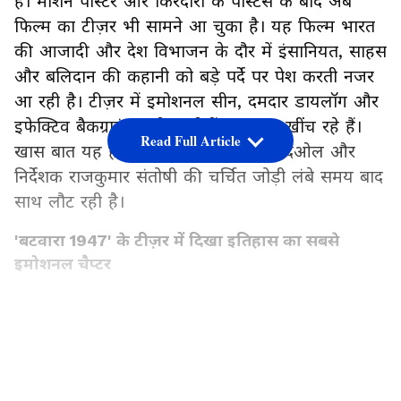
है। मोशन पोस्टर और किरदारों के पोस्टर्स के बाद अब
फिल्म का टीज़र भी सामने आ चुका है। यह फिल्म भारत
की आजादी और देश विभाजन के दौर में इंसानियत, साहस
और बलिदान की कहानी को बड़े पर्दे पर पेश करती नजर
आ रही है। टीज़र में इमोशनल सीन, दमदार डायलॉग और
इफेक्टिव बैकग्राउंड स्कोर दर्शकों का ध्यान खींच रहे हैं।
Read Full Article
खास बात यह है कि फिल्म के जरिए सनी देओल और
निर्देशक राजकुमार संतोषी की चर्चित जोड़ी लंबे समय बाद
साथ लौट रही है।
'बटवारा 1947' के टीज़र में दिखा इतिहास का सबसे
इमोशनल चैप्टर
फिल्म का नया टीज़र दर्शकों को उस दौर में ले जाता है
जब देश आजादी की दहलीज पर खड़ा था, लेकिन साथ
LATEST VIDEOS
ही विभाजन की त्रासदी से गुजर रहा था। टीज़र में उस
समय के सामाजिक तनाव, बिछड़ते परिवारों और टूटती