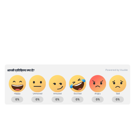
LATEST VIDEOS
ABOUT THE AUTHOR
Rupesh Sahu
RS
रूपेश साहू। मीडिया जगत में 25 साल का अनुभव। मौजूदा समय में
एशियानेट न्यूज हिंदी के साथ कार्यरत हैं और यहां पर मनोरंजन डेस्क पर
काम कर रहे हैं। साल 2000 से ALL INDIA RADIO में अनाउंसर, कंटेंट
राइटर, 2011 में नेशनल न्यूज चैनल में एंकर, प्रोड्यूसर की भूमिका निभा
Published :
Oct 03 2023, 06:16 PM IST