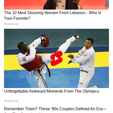
'सनी देओल बहुत प्रोफेशनल है',
Ohh My Dog Movie Rreview:
संजीदा शेख ने बताया धर्मेंद्र की डेथ
4 पैर के हीरो ने जीता दिल, जानिए
के बाद का किस्सा
कैसी है 'ओह माय डॉग'?
Golmaal 5 Release Date पर
2026 का सबसे बड़ा धमाका, एक
बड़ा खुलासा, मेकर्स ने क्लियर कर
ही तारीख को आ रहीं अक्षय कुमार
दिया पूरा डाउट!
की 2 फ़िल्में! 'फौजी' से भी होगा
क्लैश?
LATEST VIDEOS
CJP के अंदर हो गई कलह, Abhijeet Dipke