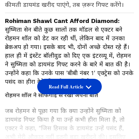
कीमती डायमंड खरीद पाएंगे, तब ज़रूर गिफ्ट करेंगे।
Rohiman Shawl Cant Afford Diamond:
सुष्मिता सेन बीते कुछ सालों तक मॉडल से एक्टर बने
रोहमन शॉल को डेट कर रही थीं, लेकिन बाद में उनका
ब्रेकअप हो गया। इसके बाद भी, दोनों अच्छे दोस्त रहे हैं।
हाल ही में इंस्टेंट बॉलीवुड को दिए एक इंटरव्यू में, रोहमन
ने सुष्मिता को डायमंड गिफ्ट करने के बारे में बात की है।
उन्होंने कहा कि उनके पास 'बीबी नंबर 1' एक्ट्रेस को उनके
पसंद का हीरा देने की 'औकात' नहीं है।
Read Full Article
रोहमन शॉल ने साफगोई से रखी अपनी बात
जब रोहमन से पूछा गया कि क्या उन्होंने सुष्मिता को
डायमंड गिफ्ट किया है या उन्हें कभी हीरा मिला है, तो
एक्टर ने कहा, "जिस हिसाब के डायमंड उन्हें पसंद हैं,
अभी मेरी औकात नहीं इतनी बडा ख़रीदने की। इसलिए