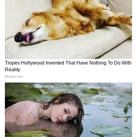
DOWNLOAD APP
मनोरंजन जगत की सबसे खास खबरें अब एक क्लिक पर।
फिल्में, टीवी शो, वेब सीरीज़ और स्टार अपडेट्स के लिए
Bollywood News in Hindi
और
Entertainment
News in Hindi
सेक्शन देखें। टीवी शोज़, टीआरपी और
सीरियल अपडेट्स के लिए
TV News in Hindi
पढ़ें।
साउथ फिल्मों की बड़ी ख़बरों के लिए
South Cinema