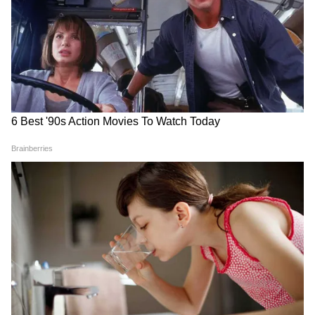
क्रू – 90 करोड़ रुपये
तेरी बातों में ऐसा उलझा जिया – 87 करोड़ रुपये
2012 में आई 'कॉकटेल' का सीक्वल
'कॉकटेल 2' को होमी अदजानिया ने डायरेक्ट किया है।
फिल्म को मैडॉक फिल्म्स और लव फिल्म्स के बैनर तले
दिनेश विजान, प्रमिता विजान और लव रंजन ने प्रोड्यूस
किया है। यह फिल्म साल 2012 में आई 'कॉकटेल' का
स्पिरिचुअल सीक्वल है। पहली फिल्म में सैफ अली खान,
दीपिका पादुकोण और डायना पेंटी मुख्य भूमिकाओं में
नजर आए थे।