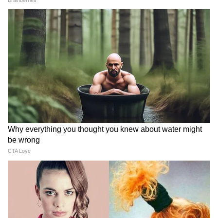
Modi in IIT Delhi: PM ने सुनाई जिंदगी की
प्रेक्टिकल बातें, तालियों से गूंज उठा हॉल
Modi in IIT Delhi: '1 लाख करोड़..अंग्रेजी में
बोलूं', देश के युवाओं को Modi ने दिया बहुत बड़ा
टास्क