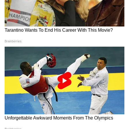
Alliance: मिनी माथुर बनीं
83 की उम्र 24 घंटे काम, एक 'डर'
'अलायंस' की पहली विनर, अली
के चलते अमिताभ बच्चन लगातार शूट
गोनी को हराकर जीते इतने लाख
कर रहे KBC 18!
रुपए
Amanda Frances ने 'The Real
सनी देओल के फैन्स को झटका,
Housewives of Beverly Hills'
पोस्टपोन हुई यह एक्शन थ्रिलर, 'जाट
शो छोड़ा, बताई वजह
2' पर भी आया अपडेट!
LATEST VIDEOS