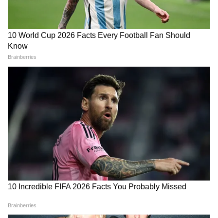
विजय की पत्नी संगीता ने क्यों वापस
Batwara 1947: पहले दिन कितना
ली तलाक की अर्जी? जानिए पहली
कमाएगी सनी देओल की फिल्म, जानें
मुलाक़ात से अब तक की पूरी कहानी
फर्स्ट डे सबसे बड़ा चैलेंज
LATEST VIDEOS
Atiq Ahmed के बेटे की मौत पर घर पहुंचे
Akhilesh Yadav के विधायक, जमकर हो रही
फजीहत!
समुद्र की तरह क्यों हिल रहा था मोरबी के कुएं का
पानी? खुल गया सबसे बड़ा राज