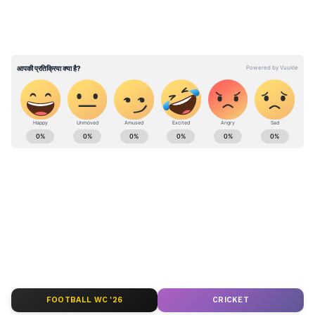
जबकि बस का किराया 90 रुपए था। मजबूरी में मुझे
पैदल घर जाना पड़ा।”
यह भी पढ़ें :
Khan Sir Family: खान सर के परिवार
में कौन-कौन? जानें किससे हुई शादी
मनोरंजन जगत की सबसे खास खबरें अब एक क्लिक पर।
फिल्में, टीवी शो, वेब सीरीज़ और स्टार अपडेट्स के लिए
Bollywood News in Hindi
और
Entertainment
News in Hindi
सेक्शन देखें। टीवी शोज़, टीआरपी और
सीरियल अपडेट्स के लिए
TV News in Hindi
पढ़ें।
साउथ फिल्मों की बड़ी ख़बरों के लिए
South Cinema
News
, और भोजपुरी इंडस्ट्री अपडेट्स के लिए
Bhojpuri
News
सेक्शन फॉलो करें — सबसे तेज़ एंटरटेनमेंट कवरेज
यहीं।
FOOTBALL WC '26
CRICKET
ABOUT THE AUTHOR