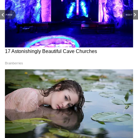
PREV
NEXT
The Runner का ट्रेलर रिलीज, बेटे
ढाका में गूंजे मोहम्मद रफी के तराने,
को बचाने के लिए दौड़ती दिखीं गैल
पुण्यतिथि पर IGCC ने दी श्रद्धांजलि
गैडोट