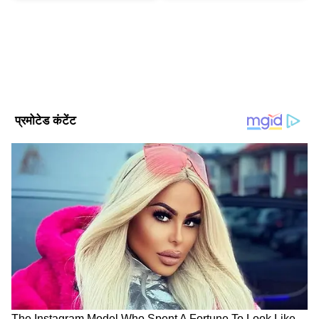
Gagan Gurjar
GG
गगन गुर्जर। पत्रकारिता क्षेत्र में सितंबर 2010 से कार्यरत हैं, 15 साल से
ज्यादा का अनुभव। मई 2022 से Asianet News Hindi में ये कार्यरत
हैं। यहां पर डिप्टी न्यूज एडिटर के तौर पर एंटरटेनमेंट टीम को लीड कर रहे
हैं। उन्होंने इलेक्ट्रॉनिक मीडिया में M.Sc और मीडिया स्टडीज में M.Phil
कपिल शर्मा
किया है। मनोरंजन जगत से जुड़े मुद्दों और समसामयिक विषयों पर लिखने
टीवी समाचार
मनोरंजन समाचार
हिंदी में मनोरंजन समाचार
में रुचि। उनसे gagan.gurjar@asianetnews.in संपर्क किया जा
सकता है।
Follow Us
खान सर का कोचिंग शुरू करने का संघर्ष
खान सर ने बताया कि गंगा किनारे बैठे-बैठे उन्होंने अपना
खुद का कोचिंग सेंटर शुरू करने का फैसला किया।
शुरुआत में सिर्फ एक छोटा कमरा था, लेकिन धीरे-धीरे
छात्रों की संख्या बढ़ती गई। उन्होंने यह भी याद किया कि
एक समय कोचिंग सेंटर पर हमला तक हुआ, लेकिन छात्रों
ने अगले दिन फिर साथ दिया। खान सर के मुताबिक़, उन्हें
एक बड़ा कॉर्पोरेट ऑफर मिला था, जो लगभग ₹107