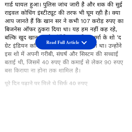
गार्ड घायल हुआ। पुलिस जांच जारी है और शक की सुई
राइवल कोचिंग इंस्टीट्यूट की तरफ भी घूम रही है। क्या
आप जानते हैं कि खान सर ने कभी 107 करोड़ रुपए का
बिजनेस ऑफर ठुकरा दिया था। यह हम नहीं कह रहे,
बल्कि खुद खान सर ने कॉमेडियन कपिल शर्मा के शो 'द
Read Full Article
ग्रेट इंडियन कपिल शो' में यह खुलासा किया था। उन्होंने
इस शो में अपनी गरीबी, संघर्ष और सिस्टम की सच्चाई
बताई थी, जिसमें 40 रुपए की कमाई से लेकर 90 रुपए
बस किराया ना होना तक शामिल है।
पूरे दिन पढ़ाने पर मिले थे सिर्फ 40 रुपए
'द ग्रेट इंडियन कपिल शो' में खान सर ने अपने संघर्ष की
कहानी साझा करते हुए बताया कि कैसे उन्होंने पढ़ाई के
LATEST VIDEOS
लिए हर कठिनाई झेली। उन्होंने कहा था,"मैंने सैनिक स्कूल
और NDA तक की कोशिश की, लेकिन सफल नहीं हुआ।
एक बार मैंने पूरे दिन पढ़ाया और सिर्फ 40 रुपए कमाए,