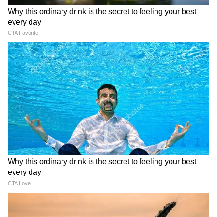
LATEST VIDEOS
Modi in IIT Delhi: '1 लाख करोड़..अंग्रेजी में
बोलूं', देश के युवाओं को Modi ने दिया बहुत बड़ा
टास्क
देर रात Rishabh Pant की इस शिकायत पर
CM Pushkar Dhami की पहली प्रतिक्रिया