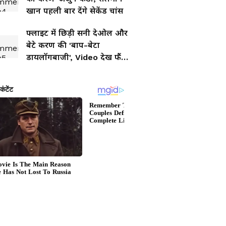
खान पहली बार देंगे सेकेंड चांस
फ्लाइट में छिड़ी सनी देओल और
बेटे करण की 'बाप-बेटा
डायलॉगबाजी', Video देख फैंस
हारे दिल