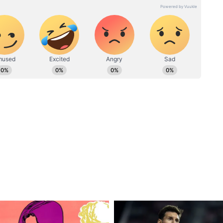
्टी न्यूज एडिटर के तौर पर एंटरटेनमेंट टीम को लीड कर रहे हैं। उन्होंने
 स्टडीज में M.Phil किया है। मनोरंजन जगत से जुड़े मुद्दों और समसामयिक
n.gurjar@asianetnews.in संपर्क किया जा सकता है।
ew post on Instagram
ड बॉडी के प्राइवेट पार्ट का मजाक उड़ाकर फंसी, लिया
 के जोक पर नाराजगी