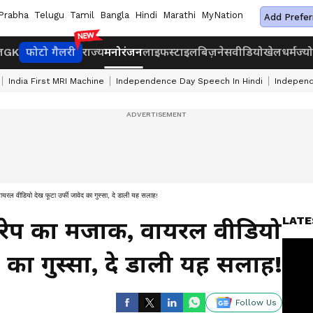
Prabha
Telugu
Tamil
Bangla
Hindi
Marathi
MyNation
Add Prefer
ज
GK
फोटो गैलरी
राज्य
मनोरंजन
लाइफस्टाइल
बिज़नेस
वीडियो
खेल
धर्म
ज्य
India First MRI Machine
Independence Day Speech In Hindi
Independ
ायरल वीडियो देख फूटा उर्फी जावेद का गुस्सा, दे डाली यह सलाह!
LATE
 रेप का मजाक, वायरल वीडियो
द का गुस्सा, दे डाली यह सलाह!
Follow Us