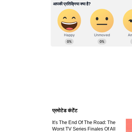
News Hindi में ये कार्यरत हैं। यहां पर डिप
इलेक्ट्रॉनिक मीडिया में M.Sc और मीडिया
विषयों पर लिखने में रुचि। उनसे gaga
Vi
यह भी पढ़ें :
कौन हैं सेजल पवार, जो डे
गया यह एक्शन!
उर्फी जावेद ने जताई मधुर विरली