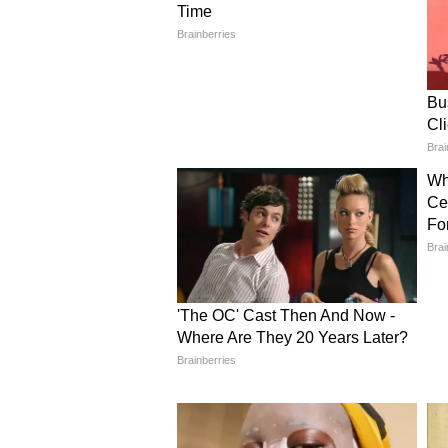
विवाद बढ़ने के बाद उर्फी जावेद ने इंस्टा
अब हम रेप जैसी घटनाओं पर भी मजाक कर
है कि कृपया अपनी टीम में कुछ महिलाओं
संवेदनशीलता आ सके।" उर्फी का यह रि
कई लोगों ने उनके बयान का समर्थन किय
उर्फी जावेद ने स्टैंड-अप कॉमेडी
उर्फी जावेद ने सिर्फ एक कॉमेडियन क
जिसमें संवेदनशील विषयों पर किए गए 
उनका मानना है कि सार्वजनिक मंचों पर प
संवेदनशीलता भी जरूरी है।
यह भी पढ़ें :
'बिग बॉस 19' के प्रणीत मो
मैं बहक गया था
मधुर विरली का इंस्टाग्राम अकाउंट ह