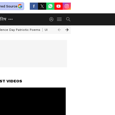
red Source
ोतिष
ence Day Patriotic Poems
UPI MDR
Panchkula Murder
Hailakandi Mu
ST VIDEOS